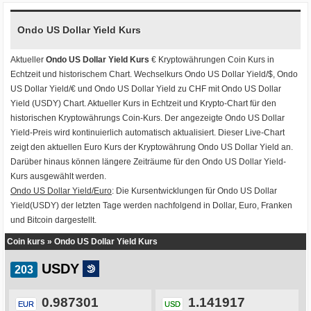
Ondo US Dollar Yield Kurs
Aktueller
Ondo US Dollar Yield Kurs
€ Kryptowährungen
Coin Kurs
in
Echtzeit und historischem Chart. Wechselkurs
Ondo US Dollar Yield/$
,
Ondo
US Dollar Yield/€
und
Ondo US Dollar Yield zu CHF
mit
Ondo US Dollar
Yield (USDY) Chart
. Aktueller Kurs in Echtzeit und Krypto-Chart für den
historischen Kryptowährungs Coin-Kurs. Der angezeigte Ondo US Dollar
Yield-Preis wird kontinuierlich automatisch aktualisiert. Dieser Live-Chart
zeigt den aktuellen Euro Kurs der Kryptowährung Ondo US Dollar Yield an.
Darüber hinaus können längere Zeiträume für den Ondo US Dollar Yield-
Kurs ausgewählt werden.
Ondo US Dollar Yield/Euro
: Die Kursentwicklungen für Ondo US Dollar
Yield(USDY) der letzten Tage werden nachfolgend in Dollar, Euro, Franken
und Bitcoin dargestellt.
Coin kurs
»
Ondo US Dollar Yield Kurs
USDY
0.987301
1.141917
EUR
USD