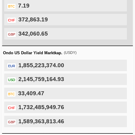
7.19
BTC
372,863.19
CHF
342,060.65
GBP
Ondo US Dollar Yield Marktkap.
(USDY)
1,855,223,374.00
EUR
2,145,759,164.93
USD
33,409.47
BTC
1,732,485,949.76
CHF
1,589,363,813.46
GBP