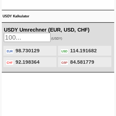
USDY Kalkulator
USDY Umrechner (EUR, USD, CHF)
(USDY)
98.730129
114.191682
EUR
USD
92.198364
84.581779
CHF
GBP