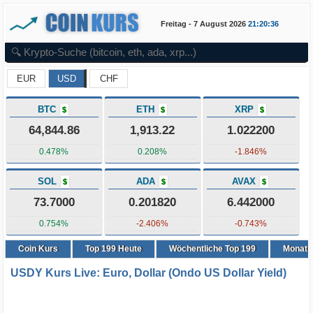
Freitag - 7 August 2026
21:20:36
EUR
USD
CHF
BTC
ETH
XRP
$
$
$
64,844.86
1,913.22
1.022200
0.478%
0.208%
-1.846%
SOL
ADA
AVAX
$
$
$
73.7000
0.201820
6.442000
0.754%
-2.406%
-0.743%
Coin Kurs
Top
199
Heute
Wöchentliche Top 199
Monatli
USDY Kurs Live: Euro, Dollar (Ondo US Dollar Yield)