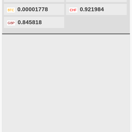
0.00001778
0.921984
BTC
CHF
0.845818
GBP