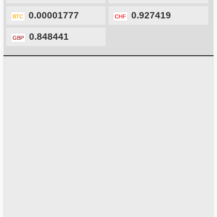
0.00001777
0.927419
BTC
CHF
0.848441
GBP