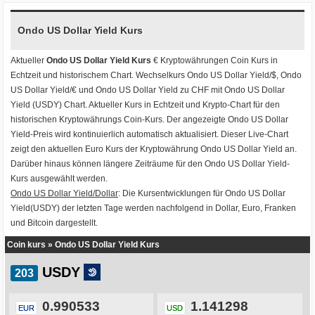
Ondo US Dollar Yield Kurs
Aktueller
Ondo US Dollar Yield Kurs
€ Kryptowährungen
Coin Kurs
in
Echtzeit und historischem Chart. Wechselkurs
Ondo US Dollar Yield/$
,
Ondo
US Dollar Yield/€
und
Ondo US Dollar Yield zu CHF
mit
Ondo US Dollar
Yield (USDY) Chart
. Aktueller Kurs in Echtzeit und Krypto-Chart für den
historischen Kryptowährungs Coin-Kurs. Der angezeigte Ondo US Dollar
Yield-Preis wird kontinuierlich automatisch aktualisiert. Dieser Live-Chart
zeigt den aktuellen Euro Kurs der Kryptowährung Ondo US Dollar Yield an.
Darüber hinaus können längere Zeiträume für den Ondo US Dollar Yield-
Kurs ausgewählt werden.
Ondo US Dollar Yield/Dollar
: Die Kursentwicklungen für Ondo US Dollar
Yield(USDY) der letzten Tage werden nachfolgend in Dollar, Euro, Franken
und Bitcoin dargestellt.
Coin kurs
»
Ondo US Dollar Yield Kurs
USDY
0.990533
1.141298
EUR
USD