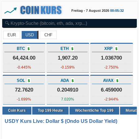
Freitag - 7 August 2026
00:05:32
EUR
USD
CHF
BTC
ETH
XRP
$
$
$
64,424.00
1,907.20
1.036700
-0.445%
-0.159%
-2.750%
SOL
ADA
AVAX
$
$
$
72.7620
0.204910
6.459000
-1.699%
7.020%
-2.944%
Coin Kurs
Top
199
Heute
Wöchentliche Top 199
Monatli
USDY Kurs Live: Dollar $ (Ondo US Dollar Yield)