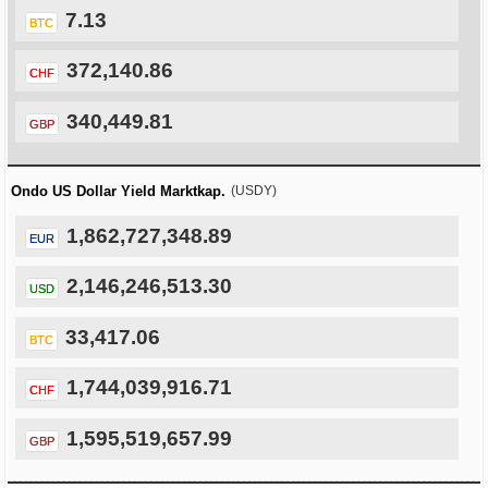
7.13
BTC
372,140.86
CHF
340,449.81
GBP
Ondo US Dollar Yield Marktkap.
(USDY)
1,862,727,348.89
EUR
2,146,246,513.30
USD
33,417.06
BTC
1,744,039,916.71
CHF
1,595,519,657.99
GBP