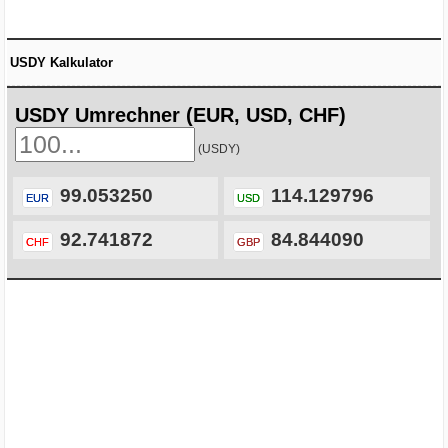
USDY Kalkulator
USDY Umrechner (EUR, USD, CHF)
(USDY)
99.053250
114.129796
EUR
USD
92.741872
84.844090
CHF
GBP