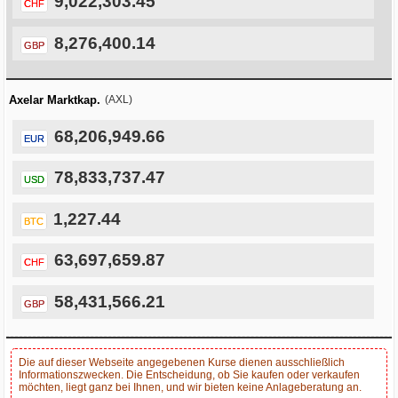
9,022,303.45
CHF
8,276,400.14
GBP
Axelar Marktkap.
(AXL)
68,206,949.66
EUR
78,833,737.47
USD
1,227.44
BTC
63,697,659.87
CHF
58,431,566.21
GBP
Die auf dieser Webseite angegebenen Kurse dienen ausschließlich
Informationszwecken. Die Entscheidung, ob Sie kaufen oder verkaufen
möchten, liegt ganz bei Ihnen, und wir bieten keine Anlageberatung an.