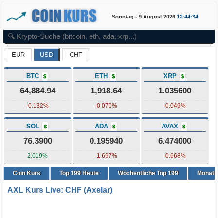
Sonntag - 9 August 2026
12:44:34
EUR
USD
CHF
BTC
ETH
XRP
$
$
$
64,884.94
1,918.64
1.035600
-0.132%
-0.070%
-0.049%
SOL
ADA
AVAX
$
$
$
76.3900
0.195940
6.474000
2.019%
-1.697%
-0.668%
Coin Kurs
Top
199
Heute
Wöchentliche Top 199
Monatli
AXL Kurs Live: CHF (Axelar)