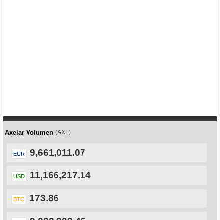
Axelar Volumen
(AXL)
9,661,011.07
EUR
11,166,217.14
USD
173.86
BTC