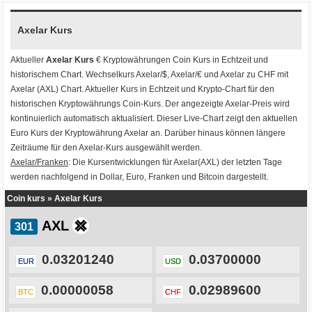
Axelar Kurs
Aktueller
Axelar Kurs
€ Kryptowährungen
Coin Kurs
in Echtzeit und
historischem Chart. Wechselkurs
Axelar/$
,
Axelar/€
und
Axelar zu CHF
mit
Axelar (AXL) Chart
. Aktueller Kurs in Echtzeit und Krypto-Chart für den
historischen Kryptowährungs Coin-Kurs. Der angezeigte Axelar-Preis wird
kontinuierlich automatisch aktualisiert. Dieser Live-Chart zeigt den aktuellen
Euro Kurs der Kryptowährung Axelar an. Darüber hinaus können längere
Zeiträume für den Axelar-Kurs ausgewählt werden.
Axelar/Franken
: Die Kursentwicklungen für Axelar(AXL) der letzten Tage
werden nachfolgend in Dollar, Euro, Franken und Bitcoin dargestellt.
Coin kurs
»
Axelar Kurs
AXL
0.03201240
0.03700000
EUR
USD
0.00000058
0.02989600
BTC
CHF