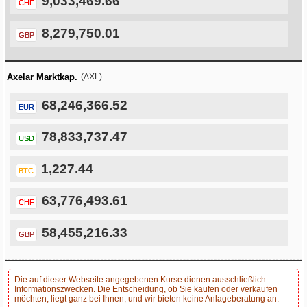
9,033,469.66
CHF
8,279,750.01
GBP
Axelar Marktkap.
(AXL)
68,246,366.52
EUR
78,833,737.47
USD
1,227.44
BTC
63,776,493.61
CHF
58,455,216.33
GBP
Die auf dieser Webseite angegebenen Kurse dienen ausschließlich
Informationszwecken. Die Entscheidung, ob Sie kaufen oder verkaufen
möchten, liegt ganz bei Ihnen, und wir bieten keine Anlageberatung an.