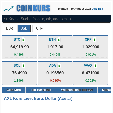
Montag - 10 August 2026
05:14:38
EUR
USD
CHF
BTC
ETH
XRP
$
$
$
64,918.99
1,917.90
1.029900
0.439%
0.440%
0.011%
SOL
ADA
AVAX
$
$
$
76.4900
0.196560
6.471000
1.199%
-0.586%
0.502%
Coin Kurs
Top
199
Heute
Wöchentliche Top 199
Monatli
AXL Kurs Live: Euro, Dollar (Axelar)