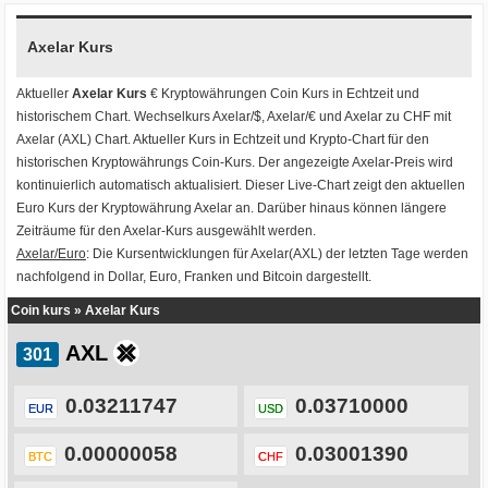
Axelar Kurs
Aktueller
Axelar Kurs
€ Kryptowährungen
Coin Kurs
in Echtzeit und
historischem Chart. Wechselkurs
Axelar/$
,
Axelar/€
und
Axelar zu CHF
mit
Axelar (AXL) Chart
. Aktueller Kurs in Echtzeit und Krypto-Chart für den
historischen Kryptowährungs Coin-Kurs. Der angezeigte Axelar-Preis wird
kontinuierlich automatisch aktualisiert. Dieser Live-Chart zeigt den aktuellen
Euro Kurs der Kryptowährung Axelar an. Darüber hinaus können längere
Zeiträume für den Axelar-Kurs ausgewählt werden.
Axelar/Euro
: Die Kursentwicklungen für Axelar(AXL) der letzten Tage werden
nachfolgend in Dollar, Euro, Franken und Bitcoin dargestellt.
Coin kurs
»
Axelar Kurs
AXL
0.03211747
0.03710000
EUR
USD
0.00000058
0.03001390
BTC
CHF