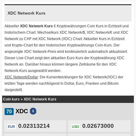
XDC Network Kurs
Aktueller
XDC Network Kurs
€ Kryptowährungen
Coin Kurs
in Echtzeit und
historischem Chart. Wechselkurs
XDC Network/$
,
XDC Network/€
und
XDC
Network zu CHF
mit
XDC Network (XDC) Chart
. Aktueller Kurs in Echtzeit
und Krypto-Chart für den historischen Kryptowährungs Coin-Kurs. Der
angezeigte XDC Network-Preis wird kontinuierlich automatisch aktualisiert.
Dieser Live-Chart zeigt den aktuellen Euro Kurs der Kryptowährung XDC
Network an. Darüber hinaus können längere Zeiträume für den XDC
Network-Kurs ausgewählt werden.
XDC Network/Dollar
: Die Kursentwicklungen für XDC Network(XDC) der
letzten Tage werden nachfolgend in Dollar, Euro, Franken und Bitcoin
dargestellt.
Coin kurs
»
XDC Network Kurs
XDC
0.02313214
0.02673000
EUR
USD