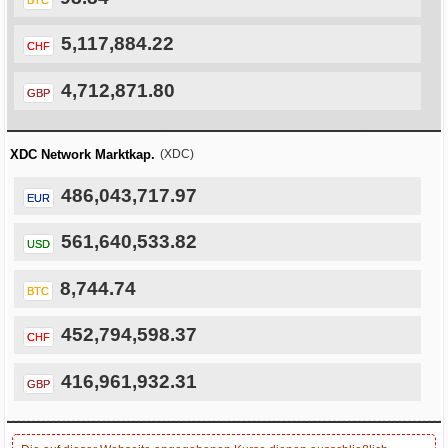
5,117,884.22
CHF
4,712,871.80
GBP
XDC Network Marktkap.
(XDC)
486,043,717.97
EUR
561,640,533.82
USD
8,744.74
BTC
452,794,598.37
CHF
416,961,932.31
GBP