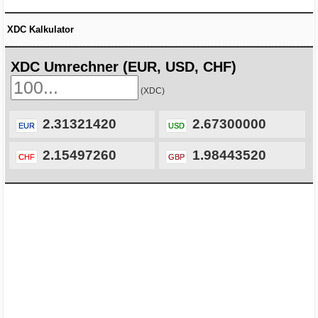
XDC Kalkulator
XDC Umrechner (EUR, USD, CHF)
(XDC)
2.31321420
2.67300000
EUR
USD
2.15497260
1.98443520
CHF
GBP