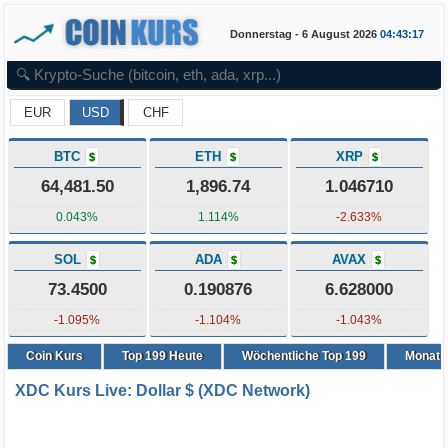
Donnerstag - 6 August 2026
04:43:17
EUR
USD
CHF
BTC
ETH
XRP
$
$
$
64,481.50
1,896.74
1.046710
0.043%
1.114%
-2.633%
SOL
ADA
AVAX
$
$
$
73.4500
0.190876
6.628000
-1.095%
-1.104%
-1.043%
Coin Kurs
Top
199
Heute
Wöchentliche Top 199
Monatli
XDC Kurs Live: Dollar $ (XDC Network)