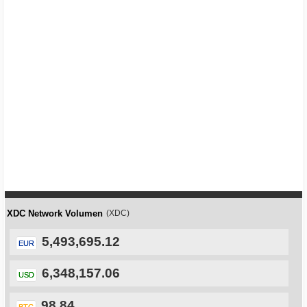
XDC Network Volumen
(XDC)
5,493,695.12
EUR
6,348,157.06
USD
98.84
BTC