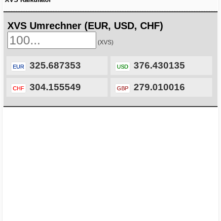
XVS Umrechner (EUR, USD, CHF)
(XVS)
325.687353
376.430135
EUR
USD
304.155549
279.010016
CHF
GBP