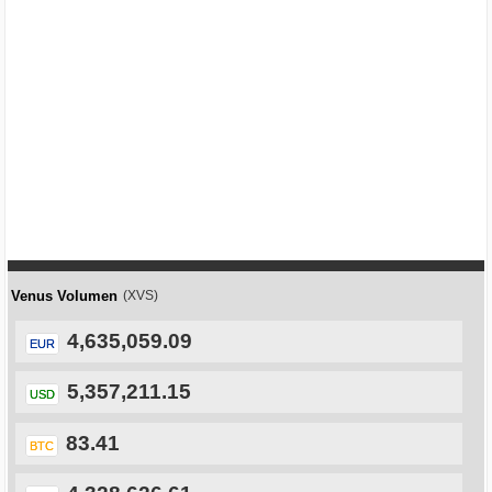
Venus Volumen
(XVS)
4,635,059.09
EUR
5,357,211.15
USD
83.41
BTC