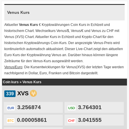
Venus Kurs
Aktueller
Venus Kurs
€ Kryptowährungen
Coin Kurs
in Echtzeit und
historischem Chart. Wechselkurs
Venus/$
,
Venus/€
und
Venus zu CHF
mit
Venus (XVS) Chart
. Aktueller Kurs in Echtzeit und Krypto-Chart für den
historischen Kryptowährungs Coin-Kurs. Der angezeigte Venus-Preis wird
kontinuierlich automatisch aktualisiert. Dieser Live-Chart zeigt den aktuellen
Euro Kurs der Kryptowährung Venus an. Darüber hinaus können längere
Zeiträume für den Venus-Kurs ausgewählt werden.
Venus/Euro
: Die Kursentwicklungen für Venus(XVS) der letzten Tage werden
nachfolgend in Dollar, Euro, Franken und Bitcoin dargestellt.
Coin kurs
»
Venus Kurs
XVS
3.256874
3.764301
EUR
USD
0.00005861
3.041555
BTC
CHF