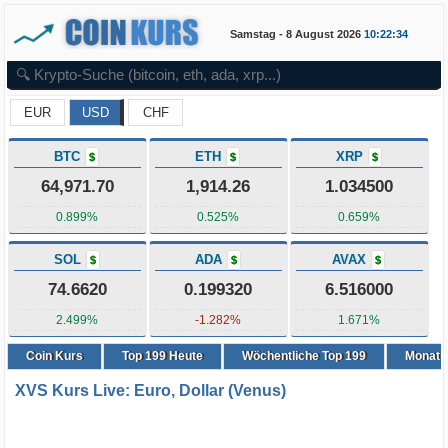
Samstag - 8 August 2026
10:22:34
EUR
USD
CHF
BTC
ETH
XRP
$
$
$
64,971.70
1,914.26
1.034500
0.899%
0.525%
0.659%
SOL
ADA
AVAX
$
$
$
74.6620
0.199320
6.516000
2.499%
-1.282%
1.671%
Coin Kurs
Top
199
Heute
Wöchentliche Top 199
Monatli
XVS Kurs Live: Euro, Dollar (Venus)