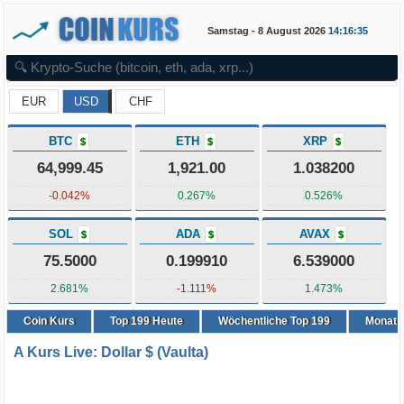
Samstag - 8 August 2026
14:16:35
EUR
USD
CHF
BTC
ETH
XRP
$
$
$
64,999.45
1,921.00
1.038200
-0.042%
0.267%
0.526%
SOL
ADA
AVAX
$
$
$
75.5000
0.199910
6.539000
2.681%
-1.111%
1.473%
Coin Kurs
Top
199
Heute
Wöchentliche Top 199
Monatli
A Kurs Live: Dollar $ (Vaulta)