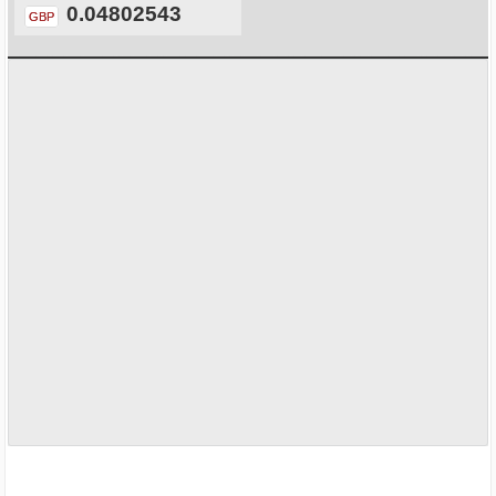
0.04802543
GBP