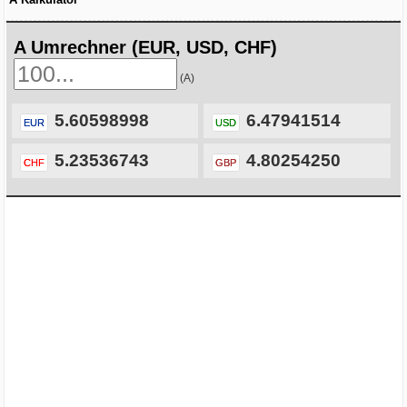
A Umrechner (EUR, USD, CHF)
(A)
5.60598998
6.47941514
EUR
USD
5.23536743
4.80254250
CHF
GBP