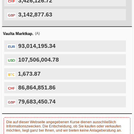
3,426,126.72
CHF
3,142,877.63
GBP
Vaulta Marktkap.
(A)
93,014,195.34
EUR
107,506,004.78
USD
1,673.87
BTC
86,864,851.86
CHF
79,683,450.74
GBP
Die auf dieser Webseite angegebenen Kurse dienen ausschließlich
Informationszwecken. Die Entscheidung, ob Sie kaufen oder verkaufen
möchten, liegt ganz bei Ihnen, und wir bieten keine Anlageberatung an.