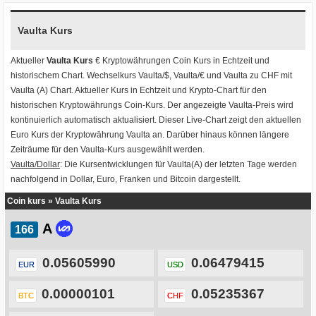
Vaulta Kurs
Aktueller
Vaulta Kurs
€ Kryptowährungen
Coin Kurs
in Echtzeit und
historischem Chart. Wechselkurs
Vaulta/$
,
Vaulta/€
und
Vaulta zu CHF
mit
Vaulta (A) Chart
. Aktueller Kurs in Echtzeit und Krypto-Chart für den
historischen Kryptowährungs Coin-Kurs. Der angezeigte Vaulta-Preis wird
kontinuierlich automatisch aktualisiert. Dieser Live-Chart zeigt den aktuellen
Euro Kurs der Kryptowährung Vaulta an. Darüber hinaus können längere
Zeiträume für den Vaulta-Kurs ausgewählt werden.
Vaulta/Dollar
: Die Kursentwicklungen für Vaulta(A) der letzten Tage werden
nachfolgend in Dollar, Euro, Franken und Bitcoin dargestellt.
Coin kurs
»
Vaulta Kurs
A
0.05605990
0.06479415
EUR
USD
0.00000101
0.05235367
BTC
CHF