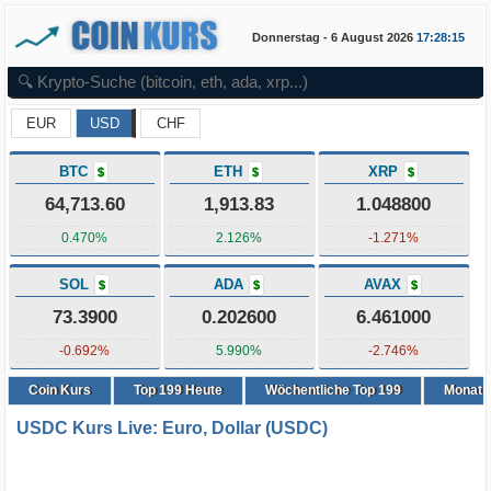
Donnerstag - 6 August 2026
17:28:15
EUR
USD
CHF
BTC
ETH
XRP
$
$
$
64,713.60
1,913.83
1.048800
0.470%
2.126%
-1.271%
SOL
ADA
AVAX
$
$
$
73.3900
0.202600
6.461000
-0.692%
5.990%
-2.746%
Coin Kurs
Top
199
Heute
Wöchentliche Top 199
Monatli
USDC Kurs Live: Euro, Dollar (USDC)