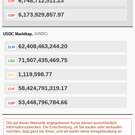
6,748,712,511.23
CHF
6,173,929,857.97
GBP
USDC Marktkap.
(USDC)
62,408,463,244.20
EUR
71,907,435,469.75
USD
1,119,598.77
BTC
58,424,791,319.17
CHF
53,448,796,784.66
GBP
Die auf dieser Webseite angegebenen Kurse dienen ausschließlich
Informationszwecken. Die Entscheidung, ob Sie kaufen oder verkaufen
möchten, liegt ganz bei Ihnen, und wir bieten keine Anlageberatung an.