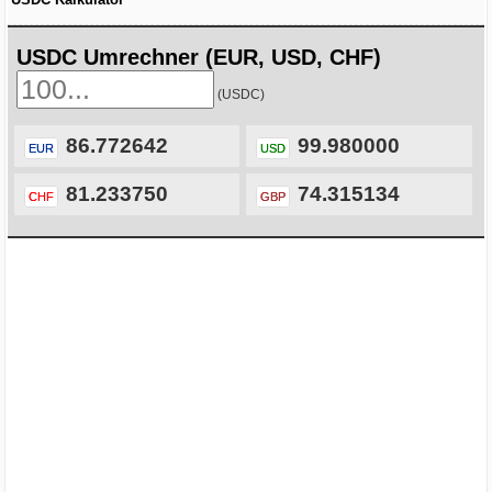
USDC Umrechner (EUR, USD, CHF)
(USDC)
86.772642
99.980000
EUR
USD
81.233750
74.315134
CHF
GBP