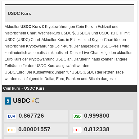
USDC Kurs
Aktueller
USDC Kurs
€ Kryptowährungen
Coin Kurs
in Echtzeit und
historischem Chart. Wechselkurs
USDC/$
,
USDC/€
und
USDC zu CHF
mit
USDC (USDC) Chart
. Aktueller Kurs in Echtzeit und Krypto-Chart für den
historischen Kryptowährungs Coin-Kurs. Der angezeigte USDC-Preis wird
kontinuierlich automatisch aktualisiert. Dieser Live-Chart zeigt den aktuellen
Euro Kurs der Kryptowährung USDC an. Darüber hinaus können längere
Zeiträume für den USDC-Kurs ausgewählt werden.
USDC/Euro
: Die Kursentwicklungen für USDC(USDC) der letzten Tage
werden nachfolgend in Dollar, Euro, Franken und Bitcoin dargestellt.
Coin kurs
»
USDC Kurs
USDC
0.867726
0.999800
EUR
USD
0.00001557
0.812338
BTC
CHF