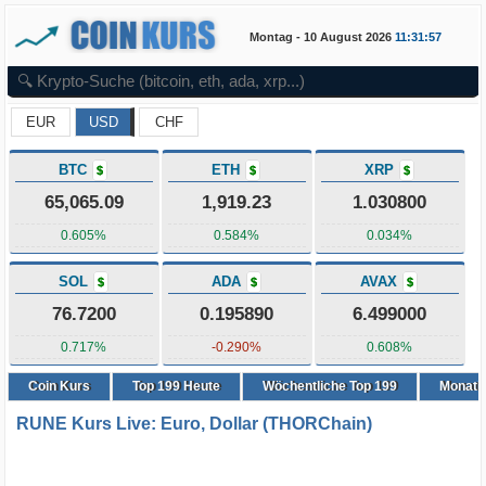
Montag - 10 August 2026
11:31:57
EUR
USD
CHF
BTC
ETH
XRP
$
$
$
65,065.09
1,919.23
1.030800
0.605%
0.584%
0.034%
SOL
ADA
AVAX
$
$
$
76.7200
0.195890
6.499000
0.717%
-0.290%
0.608%
Coin Kurs
Top
199
Heute
Wöchentliche Top 199
Monatli
RUNE Kurs Live: Euro, Dollar (THORChain)