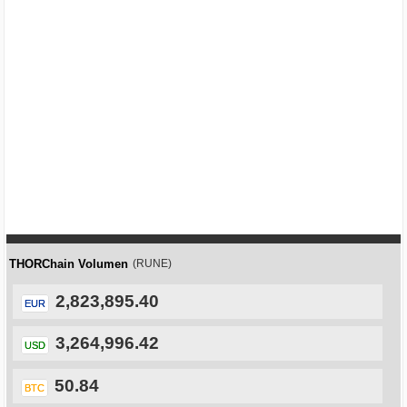
THORChain Volumen
(RUNE)
2,823,895.40
EUR
3,264,996.42
USD
50.84
BTC