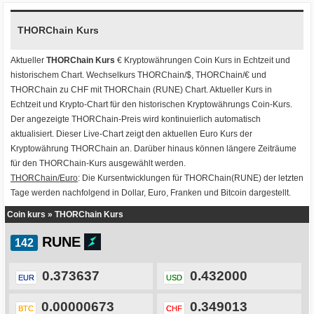
THORChain Kurs
Aktueller
THORChain Kurs
€ Kryptowährungen
Coin Kurs
in Echtzeit und
historischem Chart. Wechselkurs
THORChain/$
,
THORChain/€
und
THORChain zu CHF
mit
THORChain (RUNE) Chart
. Aktueller Kurs in
Echtzeit und Krypto-Chart für den historischen Kryptowährungs Coin-Kurs.
Der angezeigte THORChain-Preis wird kontinuierlich automatisch
aktualisiert. Dieser Live-Chart zeigt den aktuellen Euro Kurs der
Kryptowährung THORChain an. Darüber hinaus können längere Zeiträume
für den THORChain-Kurs ausgewählt werden.
THORChain/Euro
: Die Kursentwicklungen für THORChain(RUNE) der letzten
Tage werden nachfolgend in Dollar, Euro, Franken und Bitcoin dargestellt.
Coin kurs
»
THORChain Kurs
RUNE
0.373637
0.432000
EUR
USD
0.00000673
0.349013
BTC
CHF