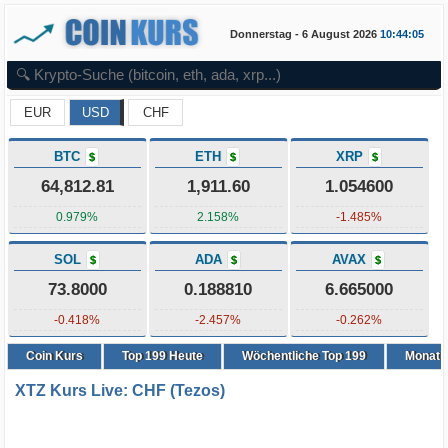
Donnerstag - 6 August 2026
10:44:05
EUR
USD
CHF
BTC
ETH
XRP
$
$
$
64,812.81
1,911.60
1.054600
0.979%
2.158%
-1.485%
SOL
ADA
AVAX
$
$
$
73.8000
0.188810
6.665000
-0.418%
-2.457%
-0.262%
Coin Kurs
Top
199
Heute
Wöchentliche Top 199
Monatli
XTZ Kurs Live: CHF (Tezos)