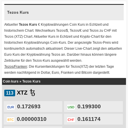
Tezos Kurs
Aktueller
Tezos Kurs
€ Kryptowährungen
Coin Kurs
in Echtzeit und
historischem Chart. Wechselkurs
Tezos/$
,
Tezos/€
und
Tezos zu CHF
mit
Tezos (XTZ) Chart
. Aktueller Kurs in Echtzeit und Krypto-Chart für den
historischen Kryptowährungs Coin-Kurs. Der angezeigte Tezos-Preis wird
kontinuierlich automatisch aktualisiert. Dieser Live-Chart zeigt den aktuellen
Euro Kurs der Kryptowährung Tezos an. Darüber hinaus können längere
Zeiträume für den Tezos-Kurs ausgewählt werden.
Tezos/Franken
: Die Kursentwicklungen für Tezos(XTZ) der letzten Tage
werden nachfolgend in Dollar, Euro, Franken und Bitcoin dargestellt.
Coin kurs
»
Tezos Kurs
XTZ
0.172693
0.199300
EUR
USD
0.00000310
0.161174
BTC
CHF