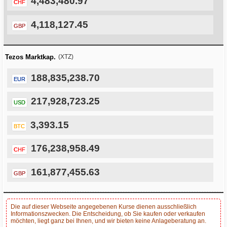
4,483,480.97
CHF
4,118,127.45
GBP
Tezos Marktkap.
(XTZ)
188,835,238.70
EUR
217,928,723.25
USD
3,393.15
BTC
176,238,958.49
CHF
161,877,455.63
GBP
Die auf dieser Webseite angegebenen Kurse dienen ausschließlich
Informationszwecken. Die Entscheidung, ob Sie kaufen oder verkaufen
möchten, liegt ganz bei Ihnen, und wir bieten keine Anlageberatung an.