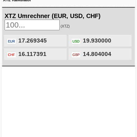
XTZ Umrechner (EUR, USD, CHF)
(XTZ)
17.269345
19.930000
EUR
USD
16.117391
14.804004
CHF
GBP