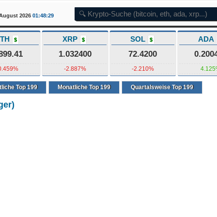
7 August 2026
01:48:30
ETH
XRP
SOL
ADA
$
$
$
899.41
1.032400
72.4200
0.200
0.459%
-2.887%
-2.210%
4.12
liche Top 199
Monatliche Top 199
Quartalsweise Top 199
ger)