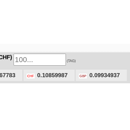
CHF)
(TAG)
67783
0.10859987
0.09934937
CHF
GBP