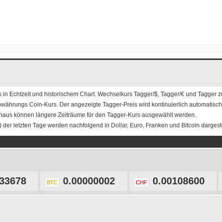
s
in Echtzeit und historischem Chart. Wechselkurs
Tagger/$
,
Tagger/€
und
Tagger 
owährungs Coin-Kurs. Der angezeigte Tagger-Preis wird kontinuierlich automatisch a
naus können längere Zeiträume für den Tagger-Kurs ausgewählt werden.
 der letzten Tage werden nachfolgend in Dollar, Euro, Franken und Bitcoin dargeste
33678
0.00000002
0.00108600
BTC
CHF