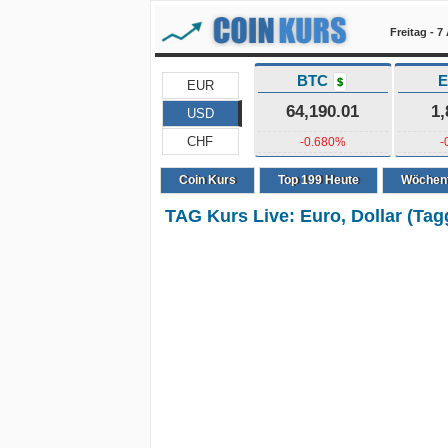
Freitag - 
BTC
$
EUR
64,190.01
1,
USD
CHF
-0.680%
-
Coin Kurs
Top
199
Heute
Wöchent
TAG Kurs Live: Euro, Dollar (Tag