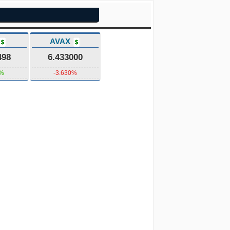
AVAX
$
$
498
6.433000
5%
-3.630%