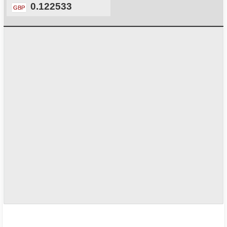
0.122533
GBP