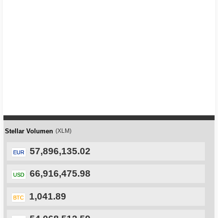
Stellar Volumen
(XLM)
57,896,135.02
EUR
66,916,475.98
USD
1,041.89
BTC