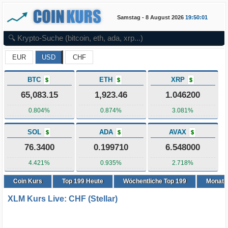
Samstag - 8 August 2026
19:50:02
EUR
USD
CHF
BTC
ETH
XRP
$
$
$
65,083.15
1,923.46
1.046200
0.804%
0.874%
3.081%
SOL
ADA
AVAX
$
$
$
76.3400
0.199710
6.548000
4.421%
0.935%
2.718%
Coin Kurs
Top
199
Heute
Wöchentliche Top 199
Monatli
XLM Kurs Live: CHF (Stellar)