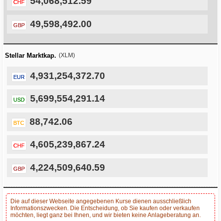
54,068,512.59
CHF
49,598,492.00
GBP
Stellar Marktkap.
(XLM)
4,931,254,372.70
EUR
5,699,554,291.14
USD
88,742.06
BTC
4,605,239,867.24
CHF
4,224,509,640.59
GBP
Die auf dieser Webseite angegebenen Kurse dienen ausschließlich
Informationszwecken. Die Entscheidung, ob Sie kaufen oder verkaufen
möchten, liegt ganz bei Ihnen, und wir bieten keine Anlageberatung an.