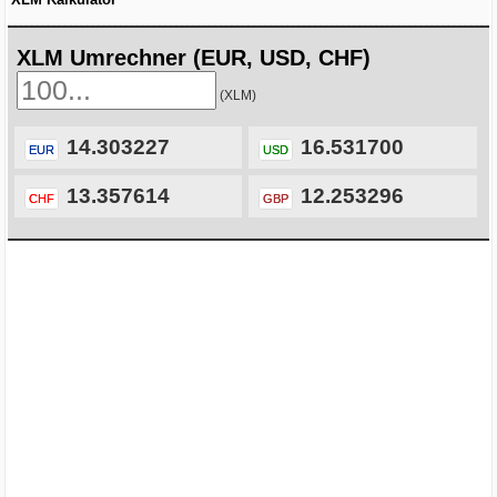
XLM Umrechner (EUR, USD, CHF)
(XLM)
14.303227
16.531700
EUR
USD
13.357614
12.253296
CHF
GBP