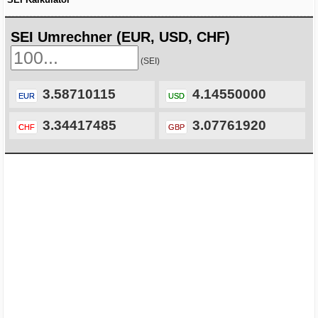
SEI Umrechner (EUR, USD, CHF)
(SEI)
3.58710115
4.14550000
EUR
USD
3.34417485
3.07761920
CHF
GBP