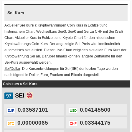
Sei Kurs
Aktueller
Sei Kurs
€ Kryptowährungen
Coin Kurs
in Echtzeit und
historischem Chart. Wechselkurs
Sei/$
,
Sei/€
und
Sei zu CHF
mit
Sei (SEI)
Chart
. Aktueller Kurs in Echtzeit und Krypto-Chart für den historischen
Kryptowährungs Coin-Kurs. Der angezeigte Sei-Preis wird kontinuierlich
automatisch aktualisiert. Dieser Live-Chart zeigt den aktuellen Euro Kurs der
Kryptowährung Sei an. Darüber hinaus können längere Zeiträume für den
Sei-Kurs ausgewählt werden.
Sei/Dollar
: Die Kursentwicklungen für Sei(SEI) der letzten Tage werden
nachfolgend in Dollar, Euro, Franken und Bitcoin dargestellt.
Coin kurs
»
Sei Kurs
SEI
0.03587101
0.04145500
EUR
USD
0.00000065
0.03344175
BTC
CHF