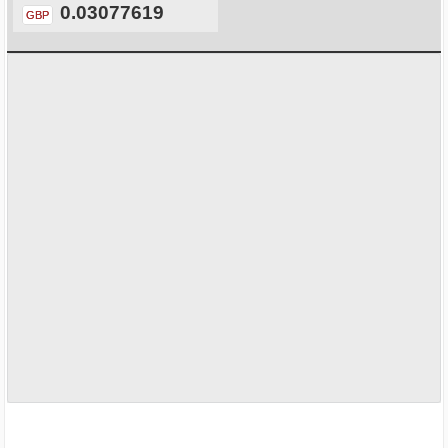
0.03077619
GBP