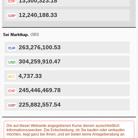
13,300,323.18
CHF
12,240,188.33
GBP
Sei Marktkap.
(SEI)
263,276,100.53
EUR
304,259,910.47
USD
4,737.33
BTC
245,446,469.78
CHF
225,882,557.54
GBP
Die auf dieser Webseite angegebenen Kurse dienen ausschließlich
Informationszwecken. Die Entscheidung, ob Sie kaufen oder verkaufen
möchten, liegt ganz bei Ihnen, und wir bieten keine Anlageberatung an.