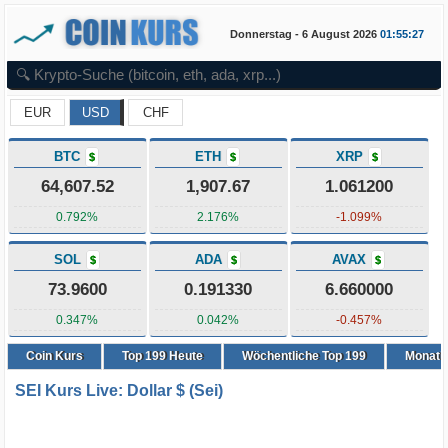
Donnerstag - 6 August 2026
01:55:27
EUR
USD
CHF
BTC
ETH
XRP
$
$
$
64,607.52
1,907.67
1.061200
0.792%
2.176%
-1.099%
SOL
ADA
AVAX
$
$
$
73.9600
0.191330
6.660000
0.347%
0.042%
-0.457%
Coin Kurs
Top
199
Heute
Wöchentliche Top 199
Monatli
SEI Kurs Live: Dollar $ (Sei)