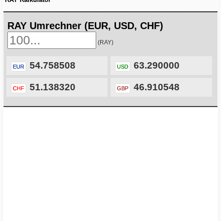
RAY Umrechner (EUR, USD, CHF)
(RAY)
54.758508
63.290000
EUR
USD
51.138320
46.910548
CHF
GBP