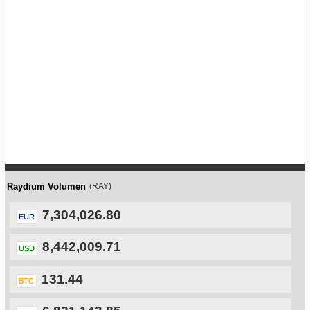
Raydium Volumen
(RAY)
7,304,026.80
EUR
8,442,009.71
USD
131.44
BTC