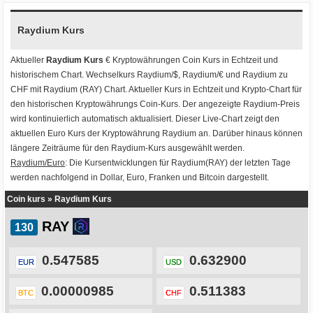
Raydium Kurs
Aktueller
Raydium Kurs
€ Kryptowährungen
Coin Kurs
in Echtzeit und
historischem Chart. Wechselkurs
Raydium/$
,
Raydium/€
und
Raydium zu
CHF
mit
Raydium (RAY) Chart
. Aktueller Kurs in Echtzeit und Krypto-Chart für
den historischen Kryptowährungs Coin-Kurs. Der angezeigte Raydium-Preis
wird kontinuierlich automatisch aktualisiert. Dieser Live-Chart zeigt den
aktuellen Euro Kurs der Kryptowährung Raydium an. Darüber hinaus können
längere Zeiträume für den Raydium-Kurs ausgewählt werden.
Raydium/Euro
: Die Kursentwicklungen für Raydium(RAY) der letzten Tage
werden nachfolgend in Dollar, Euro, Franken und Bitcoin dargestellt.
Coin kurs
»
Raydium Kurs
RAY
0.547585
0.632900
EUR
USD
0.00000985
0.511383
BTC
CHF