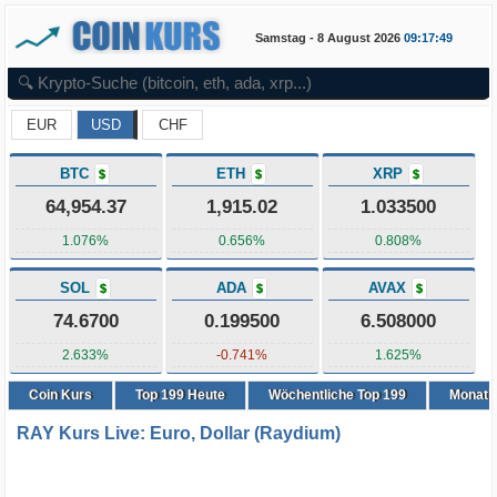
Samstag - 8 August 2026
09:17:49
EUR
USD
CHF
BTC
ETH
XRP
$
$
$
64,954.37
1,915.02
1.033500
1.076%
0.656%
0.808%
SOL
ADA
AVAX
$
$
$
74.6700
0.199500
6.508000
2.633%
-0.741%
1.625%
Coin Kurs
Top
199
Heute
Wöchentliche Top 199
Monatli
RAY Kurs Live: Euro, Dollar (Raydium)