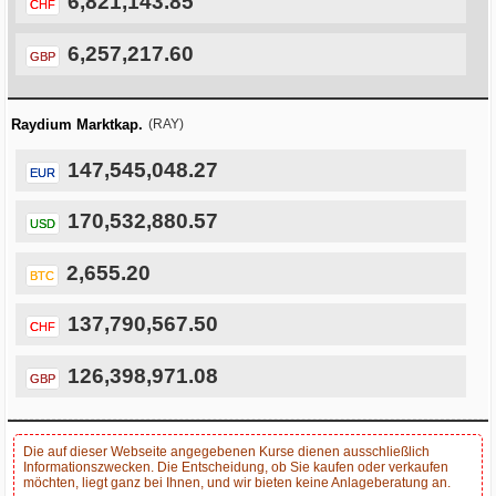
6,821,143.85
CHF
6,257,217.60
GBP
Raydium Marktkap.
(RAY)
147,545,048.27
EUR
170,532,880.57
USD
2,655.20
BTC
137,790,567.50
CHF
126,398,971.08
GBP
Die auf dieser Webseite angegebenen Kurse dienen ausschließlich
Informationszwecken. Die Entscheidung, ob Sie kaufen oder verkaufen
möchten, liegt ganz bei Ihnen, und wir bieten keine Anlageberatung an.