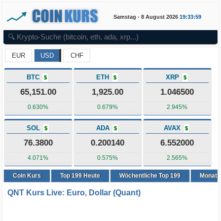
Samstag - 8 August 2026
19:33:59
EUR
USD
CHF
BTC
ETH
XRP
$
$
$
65,151.00
1,925.00
1.046500
0.630%
0.679%
2.945%
SOL
ADA
AVAX
$
$
$
76.3800
0.200140
6.552000
4.071%
0.575%
2.565%
Coin Kurs
Top
199
Heute
Wöchentliche Top 199
Monatli
QNT Kurs Live: Euro, Dollar (Quant)