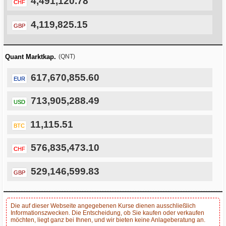
4,491,120.78
CHF
4,119,825.15
GBP
Quant Marktkap.
(QNT)
617,670,855.60
EUR
713,905,288.49
USD
11,115.51
BTC
576,835,473.10
CHF
529,146,599.83
GBP
Die auf dieser Webseite angegebenen Kurse dienen ausschließlich
Informationszwecken. Die Entscheidung, ob Sie kaufen oder verkaufen
möchten, liegt ganz bei Ihnen, und wir bieten keine Anlageberatung an.