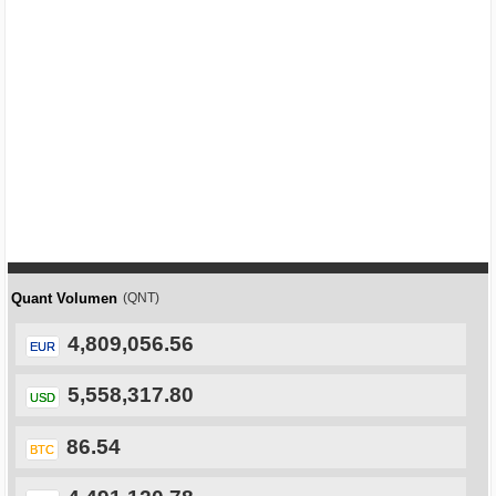
Quant Volumen
(QNT)
4,809,056.56
EUR
5,558,317.80
USD
86.54
BTC