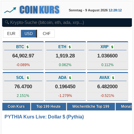
Sonntag - 9 August 2026
12:28:12
EUR
USD
CHF
BTC
ETH
XRP
$
$
$
64,902.97
1,919.28
1.036600
-0.089%
0.062%
0.112%
SOL
ADA
AVAX
$
$
$
76.4700
0.196450
6.482000
2.151%
-1.279%
-0.521%
Coin Kurs
Top
199
Heute
Wöchentliche Top 199
Monatli
PYTHIA Kurs Live: Dollar $ (Pythia)