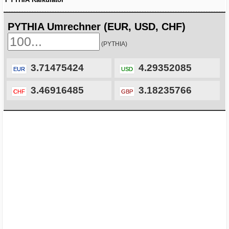
PYTHIA Umrechner (EUR, USD, CHF)
(PYTHIA)
3.71475424
4.29352085
EUR
USD
3.46916485
3.18235766
CHF
GBP