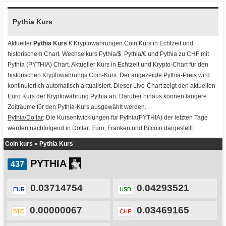
Pythia Kurs
Aktueller
Pythia Kurs
€ Kryptowährungen
Coin Kurs
in Echtzeit und
historischem Chart. Wechselkurs
Pythia/$
,
Pythia/€
und
Pythia zu CHF
mit
Pythia (PYTHIA) Chart
. Aktueller Kurs in Echtzeit und Krypto-Chart für den
historischen Kryptowährungs Coin-Kurs. Der angezeigte Pythia-Preis wird
kontinuierlich automatisch aktualisiert. Dieser Live-Chart zeigt den aktuellen
Euro Kurs der Kryptowährung Pythia an. Darüber hinaus können längere
Zeiträume für den Pythia-Kurs ausgewählt werden.
Pythia/Dollar
: Die Kursentwicklungen für Pythia(PYTHIA) der letzten Tage
werden nachfolgend in Dollar, Euro, Franken und Bitcoin dargestellt.
Coin kurs
»
Pythia Kurs
PYTHIA
0.03714754
0.04293521
EUR
USD
0.00000067
0.03469165
BTC
CHF