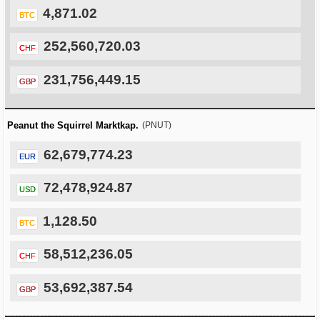
4,871.02
BTC
252,560,720.03
CHF
231,756,449.15
GBP
Peanut the Squirrel Marktkap.
(PNUT)
62,679,774.23
EUR
72,478,924.87
USD
1,128.50
BTC
58,512,236.05
CHF
53,692,387.54
GBP