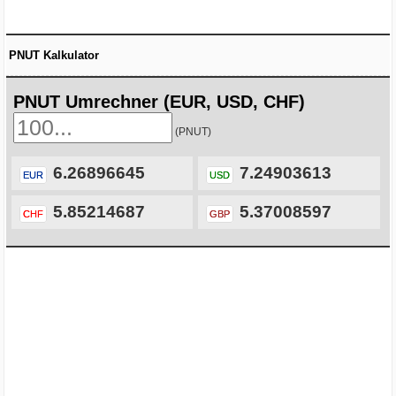
PNUT Kalkulator
PNUT Umrechner (EUR, USD, CHF)
(PNUT)
6.26896645
7.24903613
EUR
USD
5.85214687
5.37008597
CHF
GBP