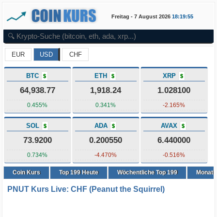
Freitag - 7 August 2026
18:19:55
EUR
USD
CHF
BTC
ETH
XRP
$
$
$
64,938.77
1,918.24
1.028100
0.455%
0.341%
-2.165%
SOL
ADA
AVAX
$
$
$
73.9200
0.200550
6.440000
0.734%
-4.470%
-0.516%
Coin Kurs
Top
199
Heute
Wöchentliche Top 199
Monatli
PNUT Kurs Live: CHF (Peanut the Squirrel)