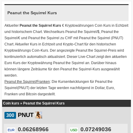
Peanut the Squirrel Kurs
Aktueller
Peanut the Squirrel Kurs
€ Kryptowährungen
Coin Kurs
in Echtzeit
und historischem Chart. Wechselkurs
Peanut the Squirrel/$
,
Peanut the
Squirrel/€
und
Peanut the Squirrel zu CHF
mit
Peanut the Squirrel (PNUT)
Chart
. Aktueller Kurs in Echtzeit und Krypto-Chart für den historischen
Kryptowährungs Coin-Kurs. Der angezeigte Peanut the Squirrel-Preis wird
kontinuierlich automatisch aktualisiert. Dieser Live-Chart zeigt den aktuellen
Euro Kurs der Kryptowährung Peanut the Squirrel an. Darüber hinaus
können längere Zeiträume für den Peanut the Squirrel-Kurs ausgewählt
werden.
Peanut the Squirrel/Franken
: Die Kursentwicklungen für Peanut the
Squirrel(PNUT) der letzten Tage werden nachfolgend in Dollar, Euro,
Franken und Bitcoin dargestellt.
Coin kurs
»
Peanut the Squirrel Kurs
PNUT
0.06268966
0.07249036
EUR
USD