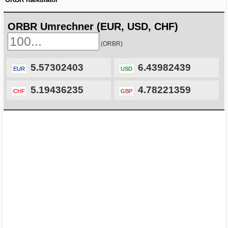
ORBR Umrechner (EUR, USD, CHF)
(ORBR)
5.57302403
6.43982439
EUR
USD
5.19436235
4.78221359
CHF
GBP