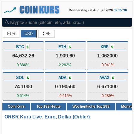
Donnerstag - 6 August 2026
02:35:37
EUR
USD
CHF
BTC
ETH
XRP
$
$
$
64,632.26
1,909.60
1.062000
0.886%
2.292%
-0.941%
SOL
ADA
AVAX
$
$
$
74.1000
0.190560
6.671000
0.614%
-0.615%
-0.289%
Coin Kurs
Top
199
Heute
Wöchentliche Top 199
Monatli
ORBR Kurs Live: Euro, Dollar (Orbler)