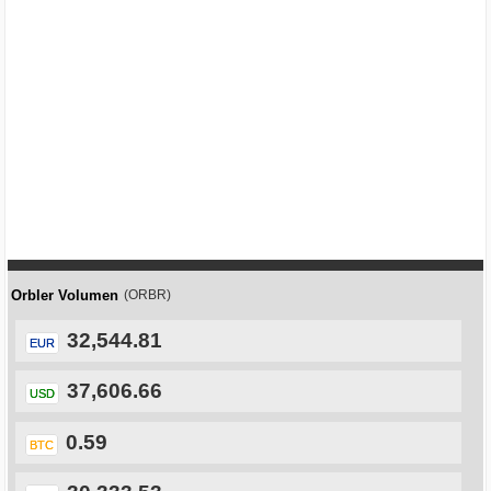
Orbler Volumen
(ORBR)
32,544.81
EUR
37,606.66
USD
0.59
BTC