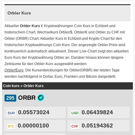
Orbler Kurs
Aktueller
Orbler Kurs
€ Kryptowährungen
Coin Kurs
in Echtzeit und
historischem Chart. Wechselkurs
Orbler/$
,
Orbler/€
und
Orbler zu CHF
mit
Orbler (ORBR) Chart
. Aktueller Kurs in Echtzeit und Krypto-Chart für den
historischen Kryptowährungs Coin-Kurs. Der angezeigte Orbler-Preis wird
kontinuierlich automatisch aktualisiert. Dieser Live-Chart zeigt den aktuellen
Euro Kurs der Kryptowährung Orbler an. Darüber hinaus können längere
Zeiträume für den Orbler-Kurs ausgewählt werden.
Orbler/Euro
: Die Kursentwicklungen für Orbler(ORBR) der letzten Tage
werden nachfolgend in Dollar, Euro, Franken und Bitcoin dargestellt.
Coin kurs
»
Orbler Kurs
ORBR
0.05573024
0.06439824
EUR
USD
0.00000100
0.05194362
BTC
CHF