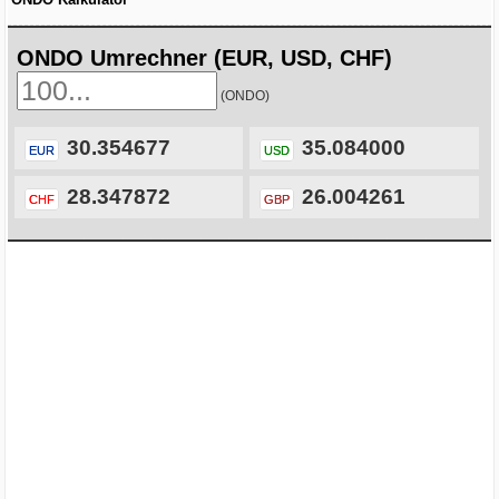
ONDO Umrechner (EUR, USD, CHF)
(ONDO)
30.354677
35.084000
EUR
USD
28.347872
26.004261
CHF
GBP