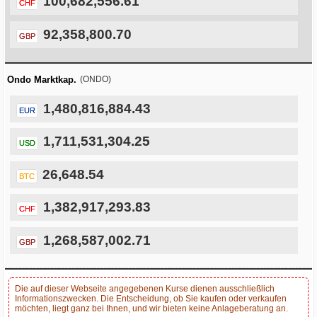
100,682,556.61
CHF
92,358,800.70
GBP
Ondo Marktkap.
(ONDO)
1,480,816,884.43
EUR
1,711,531,304.25
USD
26,648.54
BTC
1,382,917,293.83
CHF
1,268,587,002.71
GBP
Die auf dieser Webseite angegebenen Kurse dienen ausschließlich
Informationszwecken. Die Entscheidung, ob Sie kaufen oder verkaufen
möchten, liegt ganz bei Ihnen, und wir bieten keine Anlageberatung an.