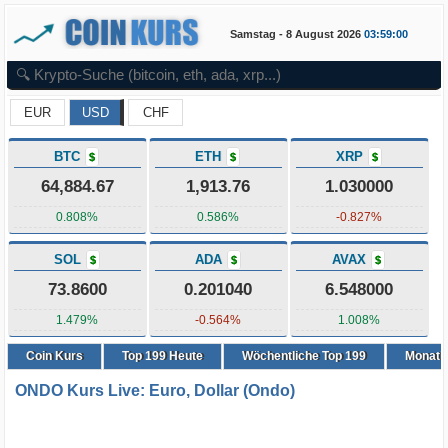
Samstag - 8 August 2026
03:59:00
EUR
USD
CHF
BTC
ETH
XRP
$
$
$
64,884.67
1,913.76
1.030000
0.808%
0.586%
-0.827%
SOL
ADA
AVAX
$
$
$
73.8600
0.201040
6.548000
1.479%
-0.564%
1.008%
Coin Kurs
Top
199
Heute
Wöchentliche Top 199
Monatli
ONDO Kurs Live: Euro, Dollar (Ondo)