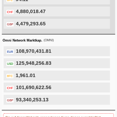
4,880,018.47
CHF
4,479,293.65
GBP
Omni Network Marktkap.
(OMNI)
108,970,431.81
EUR
125,948,256.83
USD
1,961.01
BTC
101,690,622.56
CHF
93,340,253.13
GBP