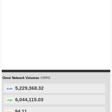
Omni Network Volumen
(OMNI)
5,229,368.32
EUR
6,044,115.03
USD
94.11
BTC