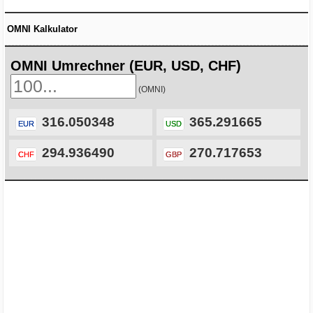
OMNI Kalkulator
OMNI Umrechner (EUR, USD, CHF)
(OMNI)
316.050348
365.291665
EUR
USD
294.936490
270.717653
CHF
GBP