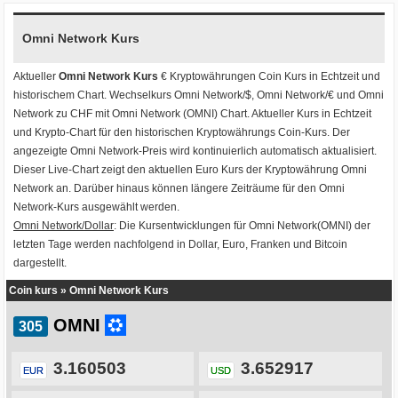
Omni Network Kurs
Aktueller
Omni Network Kurs
€ Kryptowährungen
Coin Kurs
in Echtzeit und
historischem Chart. Wechselkurs
Omni Network/$
,
Omni Network/€
und
Omni
Network zu CHF
mit
Omni Network (OMNI) Chart
. Aktueller Kurs in Echtzeit
und Krypto-Chart für den historischen Kryptowährungs Coin-Kurs. Der
angezeigte Omni Network-Preis wird kontinuierlich automatisch aktualisiert.
Dieser Live-Chart zeigt den aktuellen Euro Kurs der Kryptowährung Omni
Network an. Darüber hinaus können längere Zeiträume für den Omni
Network-Kurs ausgewählt werden.
Omni Network/Dollar
: Die Kursentwicklungen für Omni Network(OMNI) der
letzten Tage werden nachfolgend in Dollar, Euro, Franken und Bitcoin
dargestellt.
Coin kurs
»
Omni Network Kurs
OMNI
3.160503
3.652917
EUR
USD