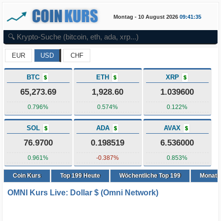
Montag - 10 August 2026
09:41:35
EUR
USD
CHF
BTC
ETH
XRP
$
$
$
65,273.69
1,928.60
1.039600
0.796%
0.574%
0.122%
SOL
ADA
AVAX
$
$
$
76.9700
0.198519
6.536000
0.961%
-0.387%
0.853%
Coin Kurs
Top
199
Heute
Wöchentliche Top 199
Monatli
OMNI Kurs Live: Dollar $ (Omni Network)