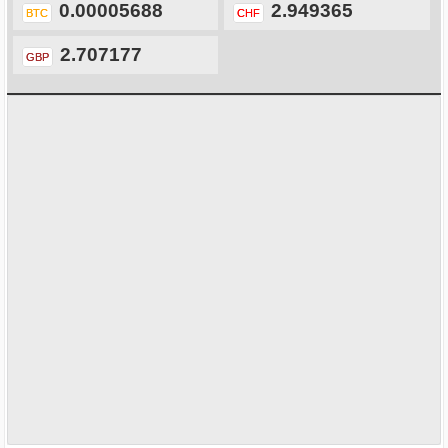
0.00005688
2.949365
BTC
CHF
2.707177
GBP