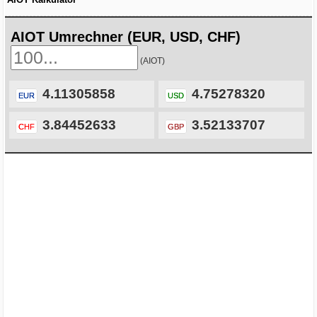
AIOT Umrechner (EUR, USD, CHF)
(AIOT)
4.11305858
4.75278320
EUR
USD
3.84452633
3.52133707
CHF
GBP