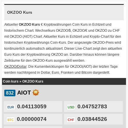
OKZOO Kurs
Aktueller
OKZOO Kurs
€ Kryptowährungen
Coin Kurs
in Echtzeit und
historischem Chart. Wechselkurs
OKZOO/$
,
OKZOO/€
und
OKZOO zu CHF
mit
OKZOO (AIOT) Chart
. Aktueller Kurs in Echtzeit und Krypto-Chart für den
historischen Kryptowährungs Coin-Kurs. Der angezeigte OKZOO-Preis wird
kontinuierlich automatisch aktualisiert. Dieser Live-Chart zeigt den aktuellen
Euro Kurs der Kryptowährung OKZOO an. Darüber hinaus können längere
Zeiträume für den OKZOO-Kurs ausgewählt werden.
OKZOO/Dollar
: Die Kursentwicklungen für OKZOO(AIOT) der letzten Tage
werden nachfolgend in Dollar, Euro, Franken und Bitcoin dargestellt.
Coin kurs
»
OKZOO Kurs
AIOT
0.04113059
0.04752783
EUR
USD
0.00000074
0.03844526
BTC
CHF