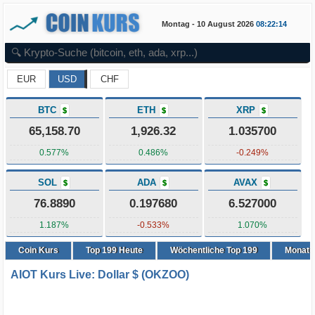
Montag - 10 August 2026
08:22:14
EUR
USD
CHF
BTC
ETH
XRP
$
$
$
65,158.70
1,926.32
1.035700
0.577%
0.486%
-0.249%
SOL
ADA
AVAX
$
$
$
76.8890
0.197680
6.527000
1.187%
-0.533%
1.070%
Coin Kurs
Top
199
Heute
Wöchentliche Top 199
Monatli
AIOT Kurs Live: Dollar $ (OKZOO)