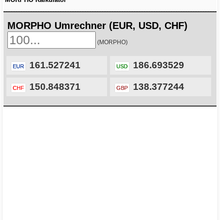
MORPHO Umrechner (EUR, USD, CHF)
(MORPHO)
161.527241
186.693529
EUR
USD
150.848371
138.377244
CHF
GBP