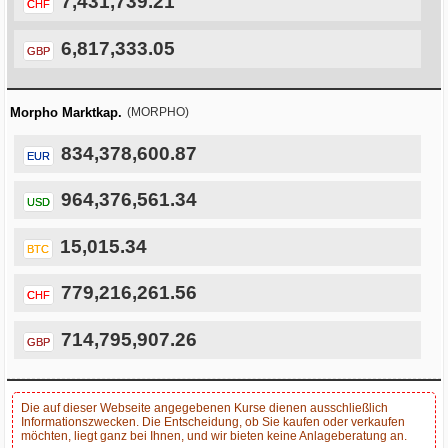
7,431,739.21
CHF
6,817,333.05
GBP
Morpho Marktkap.
(MORPHO)
834,378,600.87
EUR
964,376,561.34
USD
15,015.34
BTC
779,216,261.56
CHF
714,795,907.26
GBP
Die auf dieser Webseite angegebenen Kurse dienen ausschließlich
Informationszwecken. Die Entscheidung, ob Sie kaufen oder verkaufen
möchten, liegt ganz bei Ihnen, und wir bieten keine Anlageberatung an.