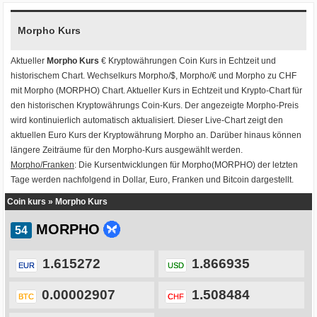
Morpho Kurs
Aktueller
Morpho Kurs
€ Kryptowährungen
Coin Kurs
in Echtzeit und
historischem Chart. Wechselkurs
Morpho/$
,
Morpho/€
und
Morpho zu CHF
mit
Morpho (MORPHO) Chart
. Aktueller Kurs in Echtzeit und Krypto-Chart für
den historischen Kryptowährungs Coin-Kurs. Der angezeigte Morpho-Preis
wird kontinuierlich automatisch aktualisiert. Dieser Live-Chart zeigt den
aktuellen Euro Kurs der Kryptowährung Morpho an. Darüber hinaus können
längere Zeiträume für den Morpho-Kurs ausgewählt werden.
Morpho/Franken
: Die Kursentwicklungen für Morpho(MORPHO) der letzten
Tage werden nachfolgend in Dollar, Euro, Franken und Bitcoin dargestellt.
Coin kurs
»
Morpho Kurs
MORPHO
1.615272
1.866935
EUR
USD
0.00002907
1.508484
BTC
CHF