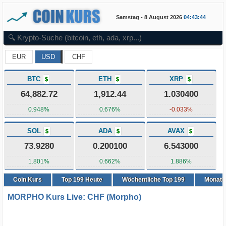
Samstag - 8 August 2026
04:43:44
EUR
USD
CHF
BTC
ETH
XRP
$
$
$
64,882.72
1,912.44
1.030400
0.948%
0.676%
-0.033%
SOL
ADA
AVAX
$
$
$
73.9280
0.200100
6.543000
1.801%
0.662%
1.886%
Coin Kurs
Top
199
Heute
Wöchentliche Top 199
Monatli
MORPHO Kurs Live: CHF (Morpho)