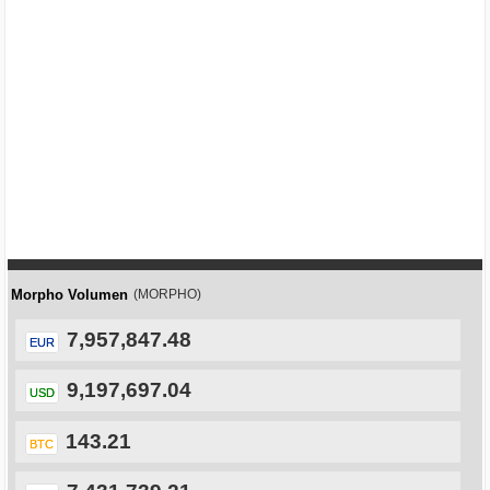
Morpho Volumen
(MORPHO)
7,957,847.48
EUR
9,197,697.04
USD
143.21
BTC