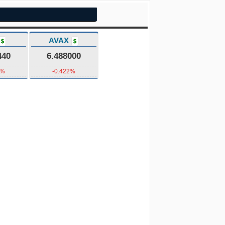
AVAX
$
$
440
6.488000
3%
-0.422%