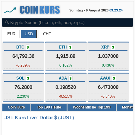
Sonntag - 9 August 2026
09:23:24
EUR
USD
CHF
BTC
ETH
XRP
$
$
$
64,792.36
1,915.89
1.037000
-0.239%
0.102%
0.436%
SOL
ADA
AVAX
$
$
$
76.2800
0.198520
6.473000
2.230%
-0.515%
-0.540%
Coin Kurs
Top
199
Heute
Wöchentliche Top 199
Monatli
JST Kurs Live: Dollar $ (JUST)