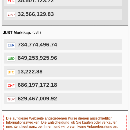
35,501,123.72
CHF
32,566,129.83
GBP
JUST Marktkap.
(JST)
734,774,496.74
EUR
849,253,925.96
USD
13,222.88
BTC
686,197,172.18
CHF
629,467,009.92
GBP
Die auf dieser Webseite angegebenen Kurse dienen ausschließlich
Informationszwecken. Die Entscheidung, ob Sie kaufen oder verkaufen
möchten, liegt ganz bei Ihnen, und wir bieten keine Anlageberatung an.