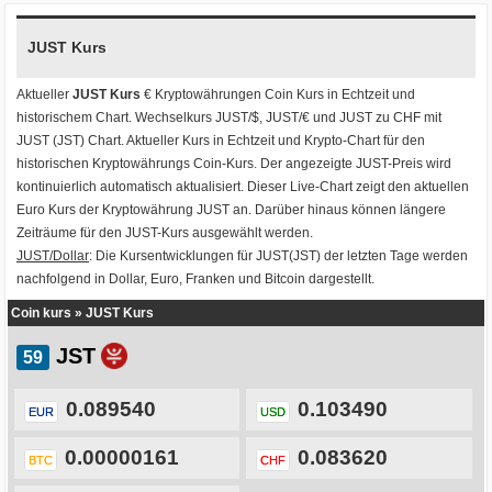
JUST Kurs
Aktueller
JUST Kurs
€ Kryptowährungen
Coin Kurs
in Echtzeit und
historischem Chart. Wechselkurs
JUST/$
,
JUST/€
und
JUST zu CHF
mit
JUST (JST) Chart
. Aktueller Kurs in Echtzeit und Krypto-Chart für den
historischen Kryptowährungs Coin-Kurs. Der angezeigte JUST-Preis wird
kontinuierlich automatisch aktualisiert. Dieser Live-Chart zeigt den aktuellen
Euro Kurs der Kryptowährung JUST an. Darüber hinaus können längere
Zeiträume für den JUST-Kurs ausgewählt werden.
JUST/Dollar
: Die Kursentwicklungen für JUST(JST) der letzten Tage werden
nachfolgend in Dollar, Euro, Franken und Bitcoin dargestellt.
Coin kurs
»
JUST Kurs
JST
0.089540
0.103490
EUR
USD
0.00000161
0.083620
BTC
CHF