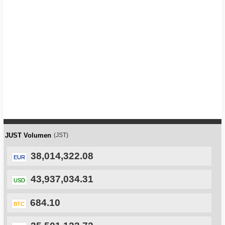
JUST Volumen
(JST)
38,014,322.08
EUR
43,937,034.31
USD
684.10
BTC