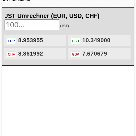
JST Umrechner (EUR, USD, CHF)
(JST)
8.953955
10.349000
EUR
USD
8.361992
7.670679
CHF
GBP