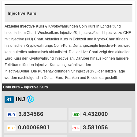
Injective Kurs
Aktueller
Injective Kurs
€ Kryptowährungen
Coin Kurs
in Echtzeit und
historischem Chart. Wechselkurs
Injective/$
,
Injective/€
und
Injective zu CHF
mit
Injective (INJ) Chart
. Aktueller Kurs in Echtzeit und Krypto-Chart für den
historischen Kryptowährungs Coin-Kurs. Der angezeigte Injective-Preis wird
kontinuierlich automatisch aktualisiert. Dieser Live-Chart zeigt den aktuellen
Euro Kurs der Kryptowährung Injective an. Darüber hinaus können längere
Zeiträume für den Injective-Kurs ausgewählt werden.
Injective/Dollar
: Die Kursentwicklungen für Injective(INJ) der letzten Tage
werden nachfolgend in Dollar, Euro, Franken und Bitcoin dargestellt.
Coin kurs
»
Injective Kurs
INJ
3.834566
4.432000
EUR
USD
0.00006901
3.581056
BTC
CHF