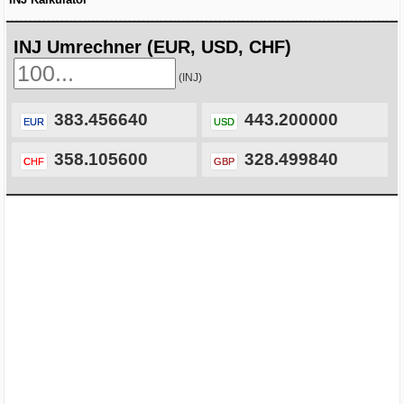
INJ Umrechner (EUR, USD, CHF)
(INJ)
383.456640
443.200000
EUR
USD
358.105600
328.499840
CHF
GBP