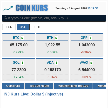
Sonntag - 9 August 2026
19:14:39
EUR
USD
CHF
BTC
ETH
XRP
$
$
$
65,175.00
1,922.55
1.043000
0.229%
0.086%
-0.369%
SOL
ADA
AVAX
$
$
$
77.2300
0.198170
6.544000
1.264%
-1.162%
-0.090%
Coin Kurs
Top
199
Heute
Wöchentliche Top 199
Monatli
INJ Kurs Live: Dollar $ (Injective)