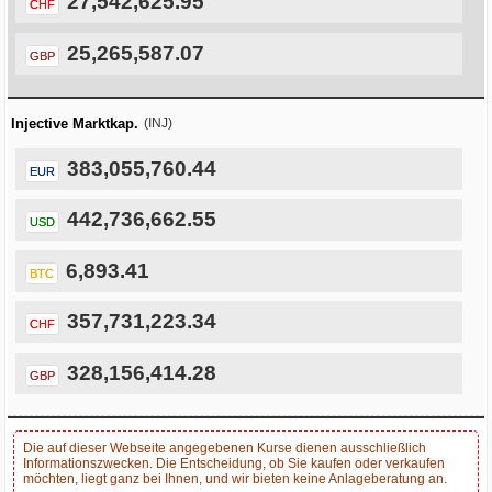
27,542,625.95
CHF
25,265,587.07
GBP
Injective Marktkap.
(INJ)
383,055,760.44
EUR
442,736,662.55
USD
6,893.41
BTC
357,731,223.34
CHF
328,156,414.28
GBP
Die auf dieser Webseite angegebenen Kurse dienen ausschließlich
Informationszwecken. Die Entscheidung, ob Sie kaufen oder verkaufen
möchten, liegt ganz bei Ihnen, und wir bieten keine Anlageberatung an.