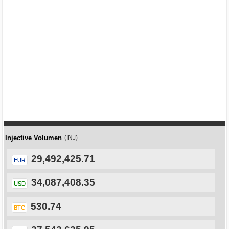
Injective Volumen
(INJ)
29,492,425.71
EUR
34,087,408.35
USD
530.74
BTC