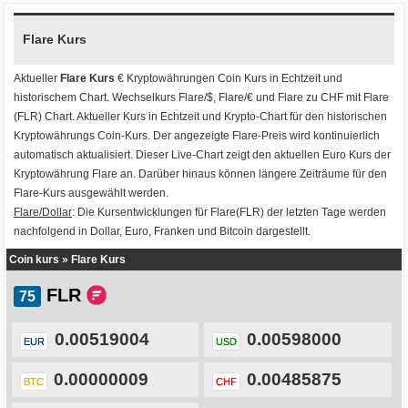
Flare Kurs
Aktueller
Flare Kurs
€ Kryptowährungen
Coin Kurs
in Echtzeit und
historischem Chart. Wechselkurs
Flare/$
,
Flare/€
und
Flare zu CHF
mit
Flare
(FLR) Chart
. Aktueller Kurs in Echtzeit und Krypto-Chart für den historischen
Kryptowährungs Coin-Kurs. Der angezeigte Flare-Preis wird kontinuierlich
automatisch aktualisiert. Dieser Live-Chart zeigt den aktuellen Euro Kurs der
Kryptowährung Flare an. Darüber hinaus können längere Zeiträume für den
Flare-Kurs ausgewählt werden.
Flare/Dollar
: Die Kursentwicklungen für Flare(FLR) der letzten Tage werden
nachfolgend in Dollar, Euro, Franken und Bitcoin dargestellt.
Coin kurs
»
Flare Kurs
FLR
0.00519004
0.00598000
EUR
USD
0.00000009
0.00485875
BTC
CHF