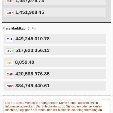
1,587,078.73
CHF
1,451,908.45
GBP
Flare Marktkap.
(FLR)
449,245,310.78
EUR
517,623,356.13
USD
8,059.40
BTC
420,568,976.85
CHF
384,749,440.61
GBP
Die auf dieser Webseite angegebenen Kurse dienen ausschließlich
Informationszwecken. Die Entscheidung, ob Sie kaufen oder verkaufen
möchten, liegt ganz bei Ihnen, und wir bieten keine Anlageberatung an.