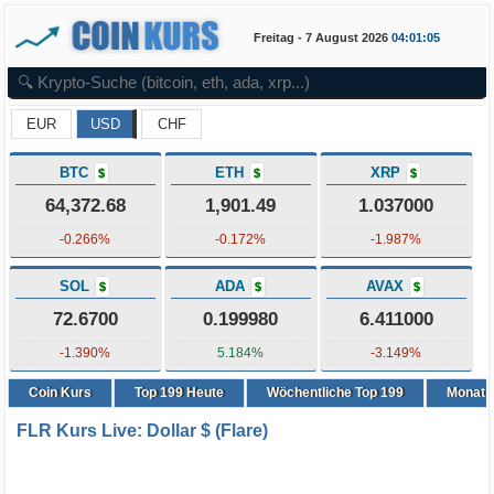
Freitag - 7 August 2026
04:01:05
EUR
USD
CHF
BTC
ETH
XRP
$
$
$
64,372.68
1,901.49
1.037000
-0.266%
-0.172%
-1.987%
SOL
ADA
AVAX
$
$
$
72.6700
0.199980
6.411000
-1.390%
5.184%
-3.149%
Coin Kurs
Top
199
Heute
Wöchentliche Top 199
Monatli
FLR Kurs Live: Dollar $ (Flare)