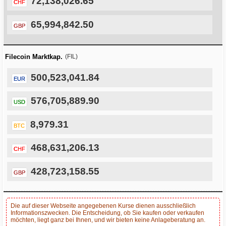
72,138,026.65
CHF
65,994,842.50
GBP
Filecoin Marktkap.
(FIL)
500,523,041.84
EUR
576,705,889.90
USD
8,979.31
BTC
468,631,206.13
CHF
428,723,158.55
GBP
Die auf dieser Webseite angegebenen Kurse dienen ausschließlich
Informationszwecken. Die Entscheidung, ob Sie kaufen oder verkaufen
möchten, liegt ganz bei Ihnen, und wir bieten keine Anlageberatung an.