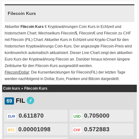
Filecoin Kurs
Aktueller
Filecoin Kurs
€ Kryptowährungen
Coin Kurs
in Echtzeit und
historischem Chart. Wechselkurs
Filecoin/$
,
Filecoin/€
und
Filecoin zu CHF
mit
Filecoin (FIL) Chart
. Aktueller Kurs in Echtzeit und Krypto-Chart für den
historischen Kryptowährungs Coin-Kurs. Der angezeigte Filecoin-Preis wird
kontinuierlich automatisch aktualisiert. Dieser Live-Chart zeigt den aktuellen
Euro Kurs der Kryptowährung Filecoin an. Darüber hinaus können längere
Zeiträume für den Filecoin-Kurs ausgewählt werden.
Filecoin/Dollar
: Die Kursentwicklungen für Filecoin(FIL) der letzten Tage
werden nachfolgend in Dollar, Euro, Franken und Bitcoin dargestellt.
Coin kurs
»
Filecoin Kurs
FIL
0.611870
0.705000
EUR
USD
0.00001098
0.572883
BTC
CHF