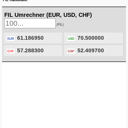
FIL Umrechner (EUR, USD, CHF)
(FIL)
61.186950
70.500000
EUR
USD
57.288300
52.409700
CHF
GBP