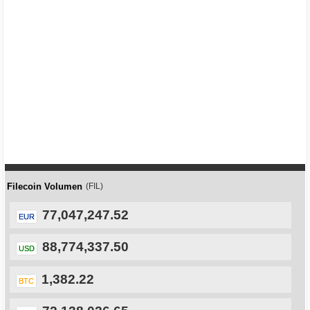
Filecoin Volumen
(FIL)
77,047,247.52
EUR
88,774,337.50
USD
1,382.22
BTC