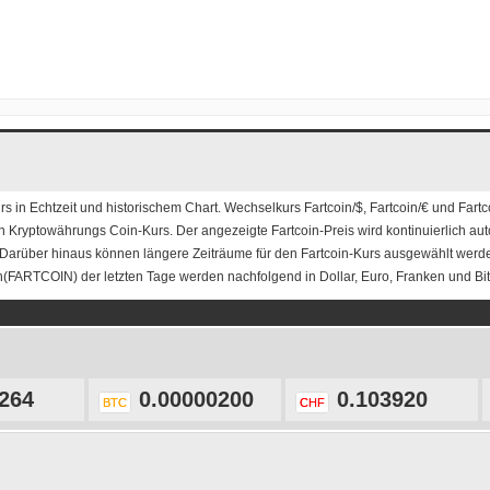
rs
in Echtzeit und historischem Chart. Wechselkurs
Fartcoin/$
,
Fartcoin/€
und
Fartc
en Kryptowährungs Coin-Kurs. Der angezeigte Fartcoin-Preis wird kontinuierlich auto
 Darüber hinaus können längere Zeiträume für den Fartcoin-Kurs ausgewählt werd
n(FARTCOIN) der letzten Tage werden nachfolgend in Dollar, Euro, Franken und Bitc
264
0.00000200
0.103920
BTC
CHF