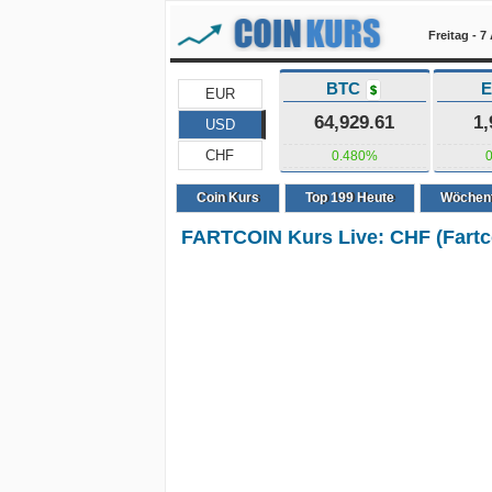
Freitag - 
BTC
$
EUR
64,929.61
1,
USD
CHF
0.480%
Coin Kurs
Top
199
Heute
Wöchent
FARTCOIN Kurs Live: CHF (Fartc