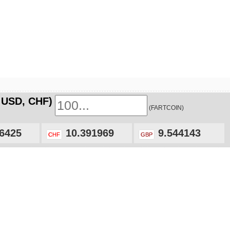
 USD, CHF)
(FARTCOIN)
6425
10.391969
9.544143
CHF
GBP