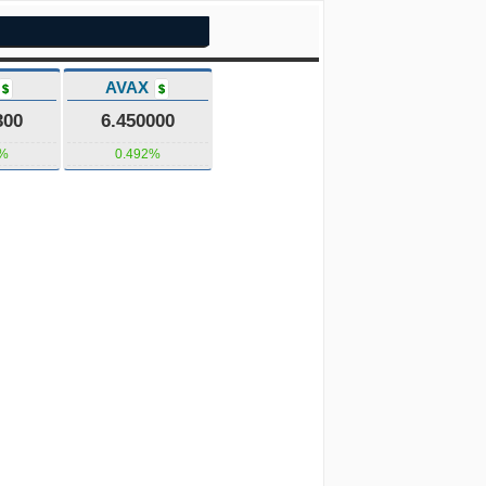
AVAX
$
$
300
6.450000
6%
0.492%