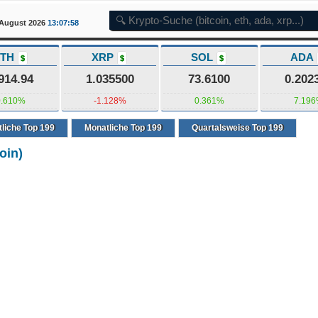
7 August 2026
13:07:59
ETH
XRP
SOL
ADA
$
$
$
914.94
1.035500
73.6100
0.202
0.610%
-1.128%
0.361%
7.19
liche Top 199
Monatliche Top 199
Quartalsweise Top 199
oin)