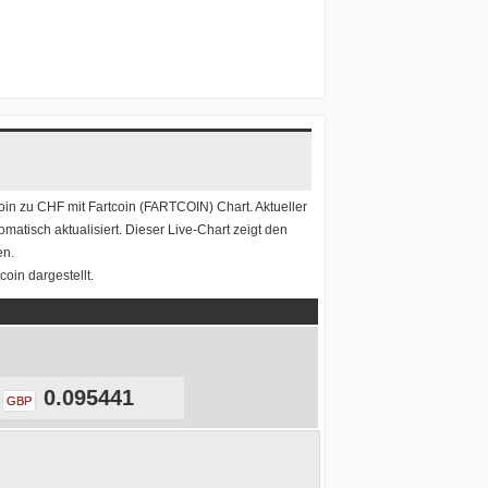
oin zu CHF
mit
Fartcoin (FARTCOIN) Chart
. Aktueller
matisch aktualisiert. Dieser Live-Chart zeigt den
en.
oin dargestellt.
0.095441
GBP