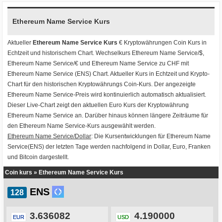
Ethereum Name Service Kurs
Aktueller
Ethereum Name Service Kurs
€ Kryptowährungen
Coin Kurs
in
Echtzeit und historischem Chart. Wechselkurs
Ethereum Name Service/$
,
Ethereum Name Service/€
und
Ethereum Name Service zu CHF
mit
Ethereum Name Service (ENS) Chart
. Aktueller Kurs in Echtzeit und Krypto-
Chart für den historischen Kryptowährungs Coin-Kurs. Der angezeigte
Ethereum Name Service-Preis wird kontinuierlich automatisch aktualisiert.
Dieser Live-Chart zeigt den aktuellen Euro Kurs der Kryptowährung
Ethereum Name Service an. Darüber hinaus können längere Zeiträume für
den Ethereum Name Service-Kurs ausgewählt werden.
Ethereum Name Service/Dollar
: Die Kursentwicklungen für Ethereum Name
Service(ENS) der letzten Tage werden nachfolgend in Dollar, Euro, Franken
und Bitcoin dargestellt.
Coin kurs
»
Ethereum Name Service Kurs
ENS
3.636082
4.190000
EUR
USD