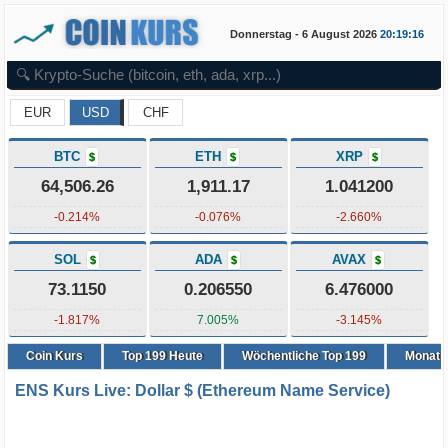
Donnerstag - 6 August 2026
20:19:17
EUR
USD
CHF
BTC
ETH
XRP
$
$
$
64,506.26
1,911.17
1.041200
-0.214%
-0.076%
-2.660%
SOL
ADA
AVAX
$
$
$
73.1150
0.206550
6.476000
-1.817%
7.005%
-3.145%
Coin Kurs
Top
199
Heute
Wöchentliche Top 199
Monatli
ENS Kurs Live: Dollar $ (Ethereum Name Service)