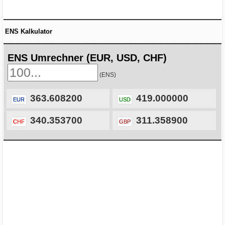
ENS Kalkulator
ENS Umrechner (EUR, USD, CHF)
(ENS)
363.608200
419.000000
EUR
USD
340.353700
311.358900
CHF
GBP