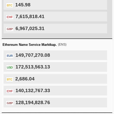
145.98
BTC
7,615,818.41
CHF
6,967,025.31
GBP
Ethereum Name Service Marktkap.
(ENS)
149,707,270.08
EUR
172,513,563.13
USD
2,686.04
BTC
140,132,767.33
CHF
128,194,828.76
GBP