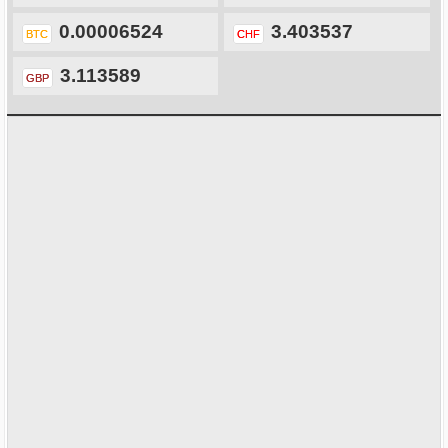
0.00006524
3.403537
BTC
CHF
3.113589
GBP