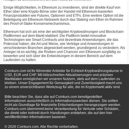
Einige Möglichkeiten, in Ethereum zu investieren, sind der direkte Kauf von
Ether über eine Krypto-Börse oder der Handel mit Ethereum-basierten
Finanzprodukten wie Futures, Optionen und ETFs. Eine weitere Option ist die
Beteiligung am Ethereum-Netzwerk durch das Staking von Ether im Rahmen
des Proof-of-Stake-Konsensmechanismus.
Ethereum hat sich als eine der wichtigsten Kryptowährungen und Blockchain-
Plattformen auf dem Markt etabliert. Die Plattform bietet innovative
Technologien wie Smart Contracts und dezentrale Anwendungen, die das
Potenzial haben, die Art und Weise, wie Verträge und Anwendungen in
verschiedenen Branchen abgewickelt werden, grundlegend zu verändern. Als
Anleger ist es wichtig, die Risiken und Chancen von Ethereum sorgfältig zu
bewerten und sich über die Entwicklungen in diesem Bereich auf dem
Laufenden zu halten.
Coinkurs.com ist Ihr führender Anbieter für Echtzeit-Kryptowährungskurse in
USD, EUR und CHF. Mit blitzschnellen Aktualisierungen und präzisen
Marktdaten ermöglichen wir unseren Nutzern, stets auf dem Laufenden zu
bleiben. Unser Engagement für Genauigkeit und Zuverlässigkeit macht uns
zu einem unverzichtbaren Werkzeug für alle, die im Kryptomarkt aktiv sind.
Bitte beachten Sie, dass alle auf Coinkurs.com bereitgestellten
Informationen ausschließlich zu Informationszwecken dienen. Sie sollten
nicht als Grundlage für finanzielle Entscheidungen herangezogen werden.
Coinkurs.com übernimmt keine Verantwortung für Verluste oder Schäden,
die direkt oder indirekt durch Handlungen entstehen, die auf den hier
veröffentlichten Informationen basieren.
© 2026 Coinkurs.com. Alle Rechte vorbehalten.