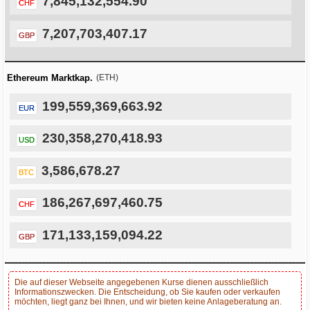
7,845,132,554.90
CHF
7,207,703,407.17
GBP
Ethereum Marktkap.
(ETH)
199,559,369,663.92
EUR
230,358,270,418.93
USD
3,586,678.27
BTC
186,267,697,460.75
CHF
171,133,159,094.22
GBP
Die auf dieser Webseite angegebenen Kurse dienen ausschließlich
Informationszwecken. Die Entscheidung, ob Sie kaufen oder verkaufen
möchten, liegt ganz bei Ihnen, und wir bieten keine Anlageberatung an.