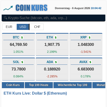
Donnerstag - 6 August 2026
10:04:42
EUR
USD
CHF
BTC
ETH
XRP
$
$
$
64,769.50
1,907.75
1.048300
1.051%
2.199%
-1.541%
SOL
ADA
AVAX
$
$
$
73.7800
0.188920
6.683000
0.084%
-2.285%
0.178%
Coin Kurs
Top
199
Heute
Wöchentliche Top 199
Monatli
ETH Kurs Live: Dollar $ (Ethereum)