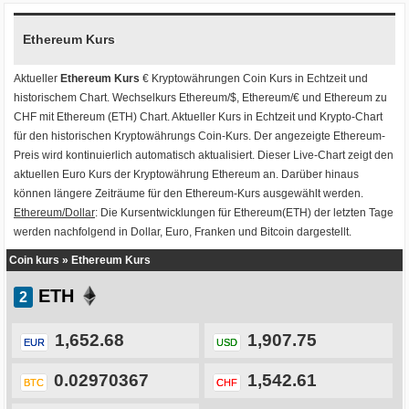
Ethereum Kurs
Aktueller
Ethereum Kurs
€ Kryptowährungen
Coin Kurs
in Echtzeit und
historischem Chart. Wechselkurs
Ethereum/$
,
Ethereum/€
und
Ethereum zu
CHF
mit
Ethereum (ETH) Chart
. Aktueller Kurs in Echtzeit und Krypto-Chart
für den historischen Kryptowährungs Coin-Kurs. Der angezeigte Ethereum-
Preis wird kontinuierlich automatisch aktualisiert. Dieser Live-Chart zeigt den
aktuellen Euro Kurs der Kryptowährung Ethereum an. Darüber hinaus
können längere Zeiträume für den Ethereum-Kurs ausgewählt werden.
Ethereum/Dollar
: Die Kursentwicklungen für Ethereum(ETH) der letzten Tage
werden nachfolgend in Dollar, Euro, Franken und Bitcoin dargestellt.
Coin kurs
»
Ethereum Kurs
ETH
1,652.68
1,907.75
EUR
USD
0.02970367
1,542.61
BTC
CHF