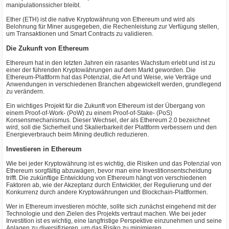
manipulationssicher bleibt.
Ether (ETH) ist die native Kryptowährung von Ethereum und wird als
Belohnung für Miner ausgegeben, die Rechenleistung zur Verfügung stellen,
um Transaktionen und Smart Contracts zu validieren.
Die Zukunft von Ethereum
Ethereum hat in den letzten Jahren ein rasantes Wachstum erlebt und ist zu
einer der führenden Kryptowährungen auf dem Markt geworden. Die
Ethereum-Plattform hat das Potenzial, die Art und Weise, wie Verträge und
Anwendungen in verschiedenen Branchen abgewickelt werden, grundlegend
zu verändern.
Ein wichtiges Projekt für die Zukunft von Ethereum ist der Übergang von
einem Proof-of-Work- (PoW) zu einem Proof-of-Stake- (PoS)
Konsensmechanismus. Dieser Wechsel, der als Ethereum 2.0 bezeichnet
wird, soll die Sicherheit und Skalierbarkeit der Plattform verbessern und den
Energieverbrauch beim Mining deutlich reduzieren.
Investieren in Ethereum
Wie bei jeder Kryptowährung ist es wichtig, die Risiken und das Potenzial von
Ethereum sorgfältig abzuwägen, bevor man eine Investitionsentscheidung
trifft. Die zukünftige Entwicklung von Ethereum hängt von verschiedenen
Faktoren ab, wie der Akzeptanz durch Entwickler, der Regulierung und der
Konkurrenz durch andere Kryptowährungen und Blockchain-Plattformen.
Wer in Ethereum investieren möchte, sollte sich zunächst eingehend mit der
Technologie und den Zielen des Projekts vertraut machen. Wie bei jeder
Investition ist es wichtig, eine langfristige Perspektive einzunehmen und seine
Anlagen zu diversifizieren, um das Risiko zu minimieren.