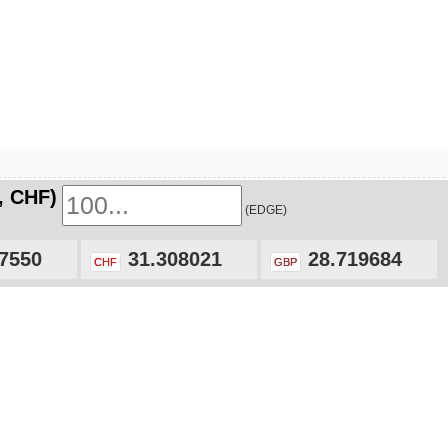
, CHF)
(EDGE)
7550
31.308021
28.719684
CHF
GBP