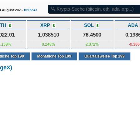
9 August 2026
10:05:48
ETH
XRP
SOL
ADA
$
$
$
922.01
1.038510
76.4500
0.198
0.138%
0.248%
2.072%
-0.38
liche Top 199
Monatliche Top 199
Quartalsweise Top 199
dgeX)