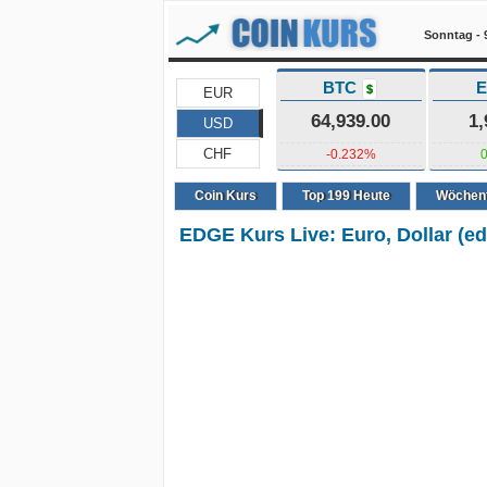
Sonntag - 
BTC
$
EUR
64,939.00
1,
USD
CHF
-0.232%
Coin Kurs
Top
199
Heute
Wöchent
EDGE Kurs Live: Euro, Dollar (e