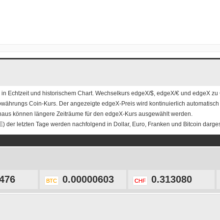
in Echtzeit und historischem Chart. Wechselkurs
edgeX/$
,
edgeX/€
und
edgeX zu
owährungs Coin-Kurs. Der angezeigte edgeX-Preis wird kontinuierlich automatisch ak
naus können längere Zeiträume für den edgeX-Kurs ausgewählt werden.
 der letzten Tage werden nachfolgend in Dollar, Euro, Franken und Bitcoin dargest
476
0.00000603
0.313080
BTC
CHF