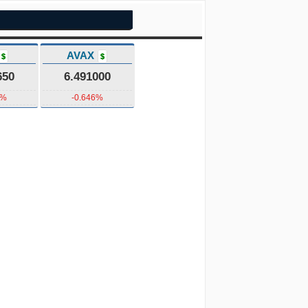
AVAX
$
$
650
6.491000
6%
-0.646%