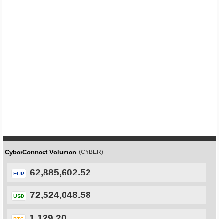
CyberConnect Volumen
(CYBER)
62,885,602.52
EUR
72,524,048.58
USD
1,129.20
BTC