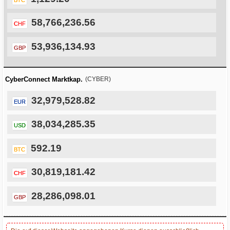
58,766,236.56
CHF
53,936,134.93
GBP
CyberConnect Marktkap.
(CYBER)
32,979,528.82
EUR
38,034,285.35
USD
592.19
BTC
30,819,181.42
CHF
28,286,098.01
GBP