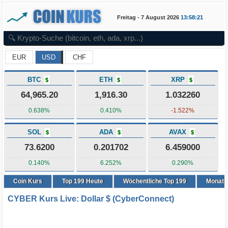
Freitag - 7 August 2026
13:58:21
EUR
USD
CHF
BTC
ETH
XRP
$
$
$
64,965.20
1,916.30
1.032260
0.638%
0.410%
-1.522%
SOL
ADA
AVAX
$
$
$
73.6200
0.201702
6.459000
0.140%
6.252%
0.290%
Coin Kurs
Top
199
Heute
Wöchentliche Top 199
Monatli
CYBER Kurs Live: Dollar $ (CyberConnect)