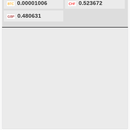
0.00001006
0.523672
BTC
CHF
0.480631
GBP