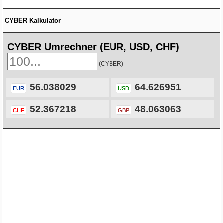
CYBER Kalkulator
CYBER Umrechner (EUR, USD, CHF)
(CYBER)
56.038029
64.626951
EUR
USD
52.367218
48.063063
CHF
GBP