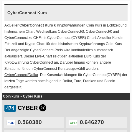
CyberConnect Kurs
Aktueller
CyberConnect Kurs
€ Kryptowährungen
Coin Kurs
in Echtzeit und
historischem Chart. Wechselkurs
CyberConnect/$
,
CyberConnect/€
und
CyberConnect zu CHF
mit
CyberConnect (CYBER) Chart
. Aktueller Kurs in
Echtzeit und Krypto-Chart für den historischen Kryptowährungs Coin-Kurs.
Der angezeigte CyberConnect-Preis wird kontinuierlich automatisch
aktualisiert. Dieser Live-Chart zeigt den aktuellen Euro Kurs der
Kryptowährung CyberConnect an. Darüber hinaus können längere
Zeiträume für den CyberConnect-Kurs ausgewählt werden.
CyberConnect/Dollar
: Die Kursentwicklungen für CyberConnect(CYBER) der
letzten Tage werden nachfolgend in Dollar, Euro, Franken und Bitcoin
dargestellt.
Coin kurs
»
Cyber Kurs
CYBER
0.560380
0.646270
EUR
USD