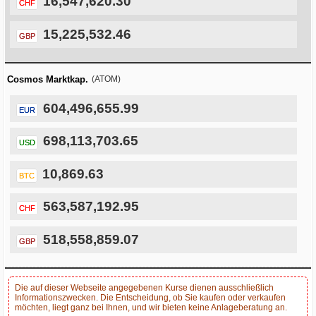
16,547,620.30
CHF
15,225,532.46
GBP
Cosmos Marktkap.
(ATOM)
604,496,655.99
EUR
698,113,703.65
USD
10,869.63
BTC
563,587,192.95
CHF
518,558,859.07
GBP
Die auf dieser Webseite angegebenen Kurse dienen ausschließlich
Informationszwecken. Die Entscheidung, ob Sie kaufen oder verkaufen
möchten, liegt ganz bei Ihnen, und wir bieten keine Anlageberatung an.