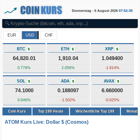
Donnerstag - 6 August 2026
07:52:39
EUR
USD
CHF
BTC
ETH
XRP
$
$
$
64,820.01
1,910.04
1.049400
0.779%
2.056%
-1.914%
SOL
ADA
AVAX
$
$
$
74.1000
0.188097
6.660000
0.046%
-1.502%
-0.025%
Coin Kurs
Top
199
Heute
Wöchentliche Top 199
Monatli
ATOM Kurs Live: Dollar $ (Cosmos)