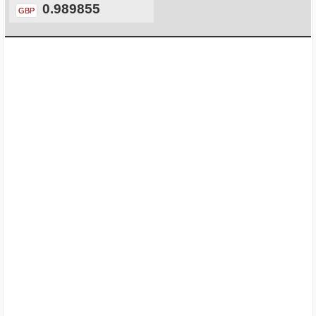
0.989855
GBP