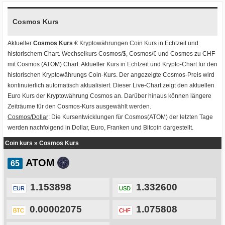
Cosmos Kurs
Aktueller
Cosmos Kurs
€ Kryptowährungen
Coin Kurs
in Echtzeit und
historischem Chart. Wechselkurs
Cosmos/$
,
Cosmos/€
und
Cosmos zu CHF
mit
Cosmos (ATOM) Chart
. Aktueller Kurs in Echtzeit und Krypto-Chart für den
historischen Kryptowährungs Coin-Kurs. Der angezeigte Cosmos-Preis wird
kontinuierlich automatisch aktualisiert. Dieser Live-Chart zeigt den aktuellen
Euro Kurs der Kryptowährung Cosmos an. Darüber hinaus können längere
Zeiträume für den Cosmos-Kurs ausgewählt werden.
Cosmos/Dollar
: Die Kursentwicklungen für Cosmos(ATOM) der letzten Tage
werden nachfolgend in Dollar, Euro, Franken und Bitcoin dargestellt.
Coin kurs
»
Cosmos Kurs
ATOM
1.153898
1.332600
EUR
USD
0.00002075
1.075808
BTC
CHF