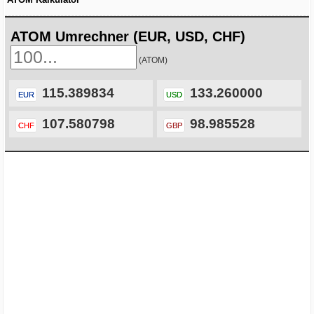
ATOM Umrechner (EUR, USD, CHF)
(ATOM)
115.389834
133.260000
EUR
USD
107.580798
98.985528
CHF
GBP