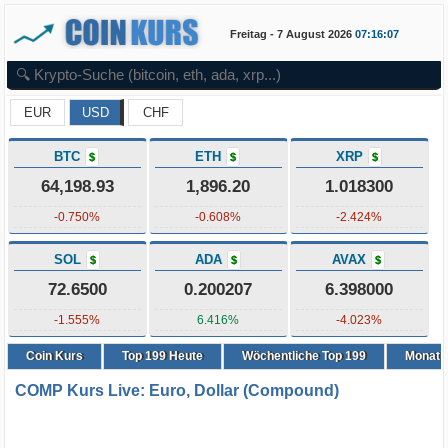
Freitag - 7 August 2026
07:16:07
EUR
USD
CHF
BTC
ETH
XRP
$
$
$
64,198.93
1,896.20
1.018300
-0.750%
-0.608%
-2.424%
SOL
ADA
AVAX
$
$
$
72.6500
0.200207
6.398000
-1.555%
6.416%
-4.023%
Coin Kurs
Top
199
Heute
Wöchentliche Top 199
Monatli
COMP Kurs Live: Euro, Dollar (Compound)