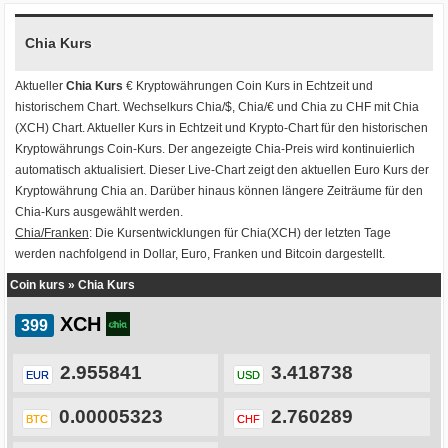
Chia Kurs
Aktueller
Chia Kurs
€ Kryptowährungen
Coin Kurs
in Echtzeit und
historischem Chart. Wechselkurs
Chia/$
,
Chia/€
und
Chia zu CHF
mit
Chia
(XCH) Chart
. Aktueller Kurs in Echtzeit und Krypto-Chart für den historischen
Kryptowährungs Coin-Kurs. Der angezeigte Chia-Preis wird kontinuierlich
automatisch aktualisiert. Dieser Live-Chart zeigt den aktuellen Euro Kurs der
Kryptowährung Chia an. Darüber hinaus können längere Zeiträume für den
Chia-Kurs ausgewählt werden.
Chia/Franken
: Die Kursentwicklungen für Chia(XCH) der letzten Tage
werden nachfolgend in Dollar, Euro, Franken und Bitcoin dargestellt.
Coin kurs
»
Chia Kurs
XCH
2.955841
3.418738
EUR
USD
0.00005323
2.760289
BTC
CHF