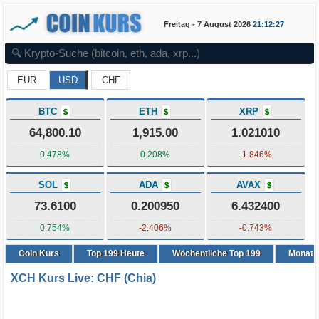
Freitag - 7 August 2026
21:12:27
EUR
USD
CHF
BTC
ETH
XRP
$
$
$
64,800.10
1,915.00
1.021010
0.478%
0.208%
-1.846%
SOL
ADA
AVAX
$
$
$
73.6100
0.200950
6.432400
0.754%
-2.406%
-0.743%
Coin Kurs
Top
199
Heute
Wöchentliche Top 199
Monatli
XCH Kurs Live: CHF (Chia)