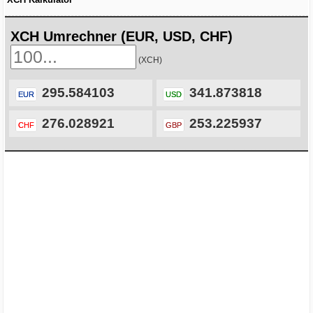
XCH Umrechner (EUR, USD, CHF)
(XCH)
295.584103
341.873818
EUR
USD
276.028921
253.225937
CHF
GBP