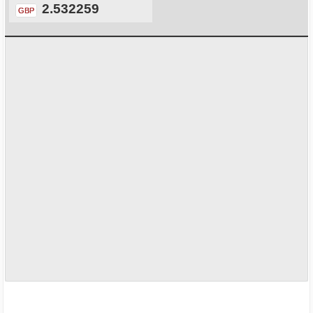
2.532259
GBP