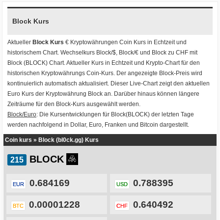
Block Kurs
Aktueller
Block Kurs
€ Kryptowährungen
Coin Kurs
in Echtzeit und
historischem Chart. Wechselkurs
Block/$
,
Block/€
und
Block zu CHF
mit
Block (BLOCK) Chart
. Aktueller Kurs in Echtzeit und Krypto-Chart für den
historischen Kryptowährungs Coin-Kurs. Der angezeigte Block-Preis wird
kontinuierlich automatisch aktualisiert. Dieser Live-Chart zeigt den aktuellen
Euro Kurs der Kryptowährung Block an. Darüber hinaus können längere
Zeiträume für den Block-Kurs ausgewählt werden.
Block/Euro
: Die Kursentwicklungen für Block(BLOCK) der letzten Tage
werden nachfolgend in Dollar, Euro, Franken und Bitcoin dargestellt.
Coin kurs
»
Block (bl0ck.gg) Kurs
BLOCK
0.684169
0.788395
EUR
USD
0.00001228
0.640492
BTC
CHF