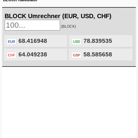
BLOCK Umrechner (EUR, USD, CHF)
(BLOCK)
68.416948
78.839535
EUR
USD
64.049238
58.585658
CHF
GBP