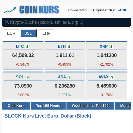
Donnerstag - 6 August 2026
20:24:10
EUR
USD
CHF
BTC
ETH
XRP
$
$
$
64,509.32
1,911.61
1.041200
-0.346%
-0.409%
-2.702%
SOL
ADA
AVAX
$
$
$
73.0900
0.206280
6.469000
-2.003%
8.301%
-3.170%
Coin Kurs
Top
199
Heute
Wöchentliche Top 199
Monatli
BLOCK Kurs Live: Euro, Dollar (Block)