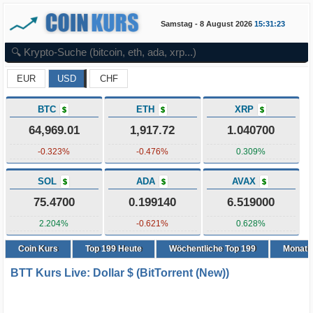
Samstag - 8 August 2026
15:31:23
EUR
USD
CHF
BTC
ETH
XRP
$
$
$
64,969.01
1,917.72
1.040700
-0.323%
-0.476%
0.309%
SOL
ADA
AVAX
$
$
$
75.4700
0.199140
6.519000
2.204%
-0.621%
0.628%
Coin Kurs
Top
199
Heute
Wöchentliche Top 199
Monatli
BTT Kurs Live: Dollar $ (BitTorrent (New))