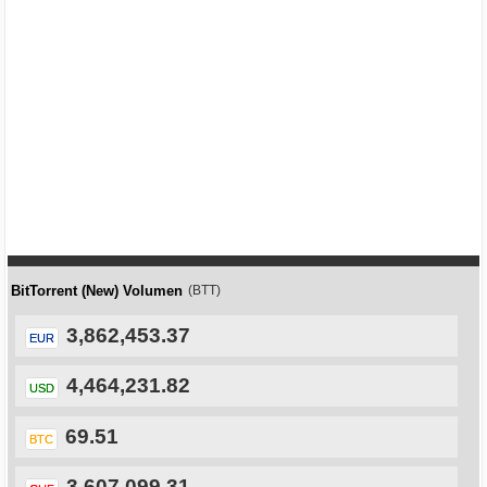
BitTorrent (New) Volumen
(BTT)
3,862,453.37
EUR
4,464,231.82
USD
69.51
BTC
3,607,099.31