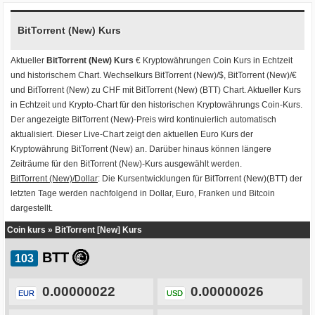
BitTorrent (New) Kurs
Aktueller
BitTorrent (New) Kurs
€ Kryptowährungen
Coin Kurs
in Echtzeit
und historischem Chart. Wechselkurs
BitTorrent (New)/$
,
BitTorrent (New)/€
und
BitTorrent (New) zu CHF
mit
BitTorrent (New) (BTT) Chart
. Aktueller Kurs
in Echtzeit und Krypto-Chart für den historischen Kryptowährungs Coin-Kurs.
Der angezeigte BitTorrent (New)-Preis wird kontinuierlich automatisch
aktualisiert. Dieser Live-Chart zeigt den aktuellen Euro Kurs der
Kryptowährung BitTorrent (New) an. Darüber hinaus können längere
Zeiträume für den BitTorrent (New)-Kurs ausgewählt werden.
BitTorrent (New)/Dollar
: Die Kursentwicklungen für BitTorrent (New)(BTT) der
letzten Tage werden nachfolgend in Dollar, Euro, Franken und Bitcoin
dargestellt.
Coin kurs
»
BitTorrent [New] Kurs
BTT
0.00000022
0.00000026
EUR
USD