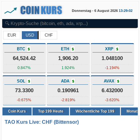
Donnerstag - 6 August 2026
13:29:02
EUR
USD
CHF
BTC
ETH
XRP
$
$
$
64,524.42
1,906.20
1.048100
0.847%
1.924%
-1.194%
SOL
ADA
AVAX
$
$
$
73.3300
0.190961
6.432000
-0.675%
-2.819%
-3.620%
Coin Kurs
Top
199
Heute
Wöchentliche Top 199
Monatli
TAO Kurs Live: CHF (Bittensor)