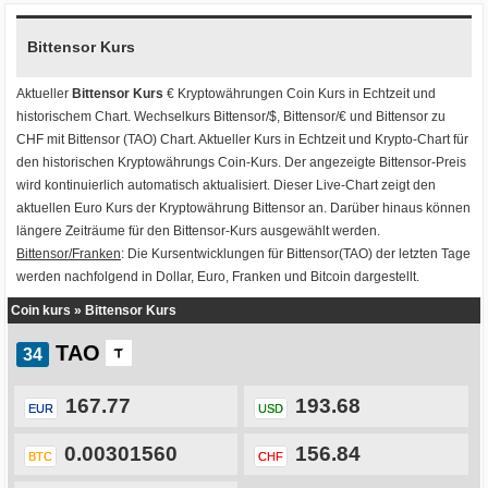
Bittensor Kurs
Aktueller
Bittensor Kurs
€ Kryptowährungen
Coin Kurs
in Echtzeit und
historischem Chart. Wechselkurs
Bittensor/$
,
Bittensor/€
und
Bittensor zu
CHF
mit
Bittensor (TAO) Chart
. Aktueller Kurs in Echtzeit und Krypto-Chart für
den historischen Kryptowährungs Coin-Kurs. Der angezeigte Bittensor-Preis
wird kontinuierlich automatisch aktualisiert. Dieser Live-Chart zeigt den
aktuellen Euro Kurs der Kryptowährung Bittensor an. Darüber hinaus können
längere Zeiträume für den Bittensor-Kurs ausgewählt werden.
Bittensor/Franken
: Die Kursentwicklungen für Bittensor(TAO) der letzten Tage
werden nachfolgend in Dollar, Euro, Franken und Bitcoin dargestellt.
Coin kurs
»
Bittensor Kurs
TAO
167.77
193.68
EUR
USD
0.00301560
156.84
BTC
CHF