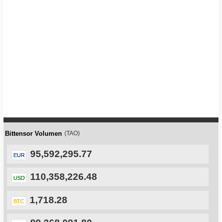
Bittensor Volumen
(TAO)
95,592,295.77
EUR
110,358,226.48
USD
1,718.28
BTC