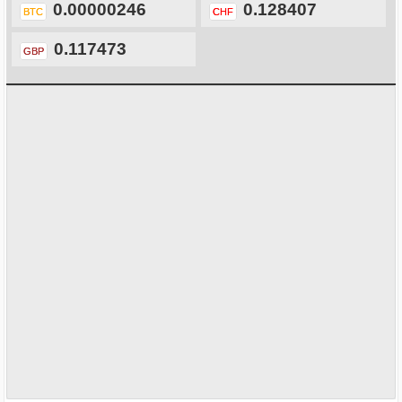
0.00000246
0.128407
BTC
CHF
0.117473
GBP