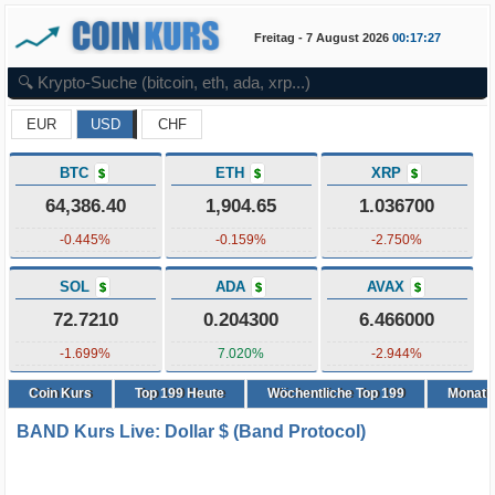
Freitag - 7 August 2026
00:17:27
EUR
USD
CHF
BTC
ETH
XRP
$
$
$
64,386.40
1,904.65
1.036700
-0.445%
-0.159%
-2.750%
SOL
ADA
AVAX
$
$
$
72.7210
0.204300
6.466000
-1.699%
7.020%
-2.944%
Coin Kurs
Top
199
Heute
Wöchentliche Top 199
Monatli
BAND Kurs Live: Dollar $ (Band Protocol)