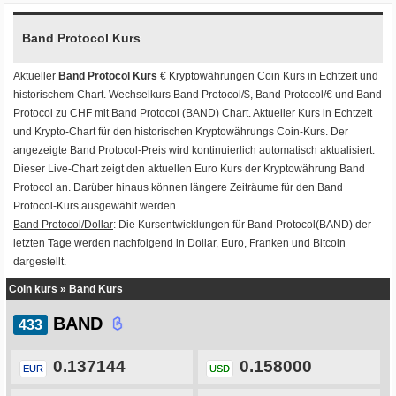
Band Protocol Kurs
Aktueller
Band Protocol Kurs
€ Kryptowährungen
Coin Kurs
in Echtzeit und
historischem Chart. Wechselkurs
Band Protocol/$
,
Band Protocol/€
und
Band
Protocol zu CHF
mit
Band Protocol (BAND) Chart
. Aktueller Kurs in Echtzeit
und Krypto-Chart für den historischen Kryptowährungs Coin-Kurs. Der
angezeigte Band Protocol-Preis wird kontinuierlich automatisch aktualisiert.
Dieser Live-Chart zeigt den aktuellen Euro Kurs der Kryptowährung Band
Protocol an. Darüber hinaus können längere Zeiträume für den Band
Protocol-Kurs ausgewählt werden.
Band Protocol/Dollar
: Die Kursentwicklungen für Band Protocol(BAND) der
letzten Tage werden nachfolgend in Dollar, Euro, Franken und Bitcoin
dargestellt.
Coin kurs
»
Band Kurs
BAND
0.137144
0.158000
EUR
USD