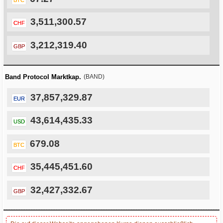
3,511,300.57
CHF
3,212,319.40
GBP
Band Protocol Marktkap.
(BAND)
37,857,329.87
EUR
43,614,435.33
USD
679.08
BTC
35,445,451.60
CHF
32,427,332.67
GBP