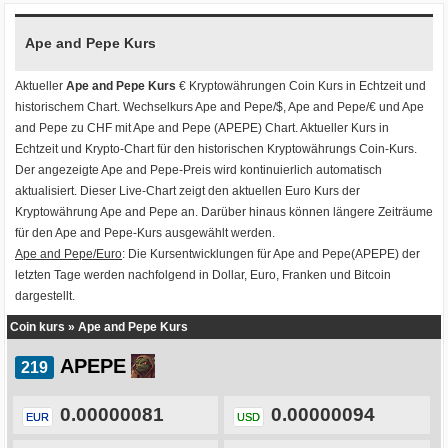
Ape and Pepe Kurs
Aktueller
Ape and Pepe Kurs
€ Kryptowährungen
Coin Kurs
in Echtzeit und
historischem Chart. Wechselkurs
Ape and Pepe/$
,
Ape and Pepe/€
und
Ape
and Pepe zu CHF
mit
Ape and Pepe (APEPE) Chart
. Aktueller Kurs in
Echtzeit und Krypto-Chart für den historischen Kryptowährungs Coin-Kurs.
Der angezeigte Ape and Pepe-Preis wird kontinuierlich automatisch
aktualisiert. Dieser Live-Chart zeigt den aktuellen Euro Kurs der
Kryptowährung Ape and Pepe an. Darüber hinaus können längere Zeiträume
für den Ape and Pepe-Kurs ausgewählt werden.
Ape and Pepe/Euro
: Die Kursentwicklungen für Ape and Pepe(APEPE) der
letzten Tage werden nachfolgend in Dollar, Euro, Franken und Bitcoin
dargestellt.
Coin kurs
»
Ape and Pepe Kurs
APEPE
0.00000081
0.00000094
EUR
USD