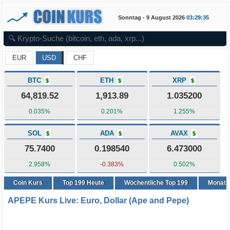
Sonntag - 9 August 2026
03:29:36
EUR
USD
CHF
BTC
ETH
XRP
$
$
$
64,819.52
1,913.89
1.035200
0.035%
0.201%
1.255%
SOL
ADA
AVAX
$
$
$
75.7400
0.198540
6.473000
2.958%
-0.383%
0.502%
Coin Kurs
Top
199
Heute
Wöchentliche Top 199
Monatli
APEPE Kurs Live: Euro, Dollar (Ape and Pepe)