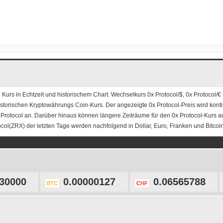
 Kurs
in Echtzeit und historischem Chart. Wechselkurs
0x Protocol/$
,
0x Protocol/€
historischen Kryptowährungs Coin-Kurs. Der angezeigte 0x Protocol-Preis wird kontin
 Protocol an. Darüber hinaus können längere Zeiträume für den 0x Protocol-Kurs 
ocol(ZRX) der letzten Tage werden nachfolgend in Dollar, Euro, Franken und Bitcoin 
30000
0.00000127
0.06565788
BTC
CHF