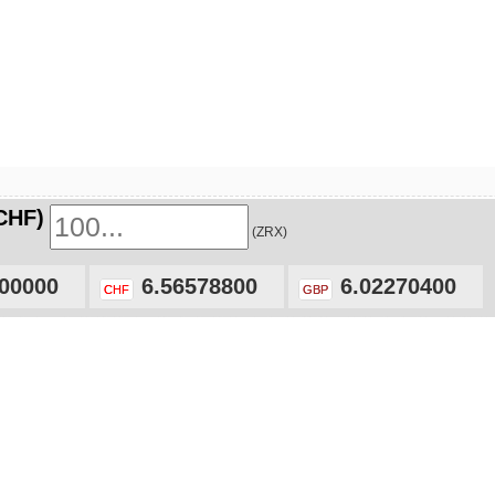
CHF)
(ZRX)
00000
6.56578800
6.02270400
CHF
GBP