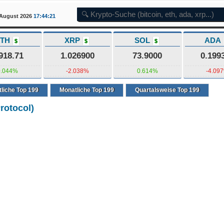
7 August 2026
17:44:22
ETH
XRP
SOL
ADA
$
$
$
918.71
1.026900
73.9000
0.199
0.044%
-2.038%
0.614%
-4.09
liche Top 199
Monatliche Top 199
Quartalsweise Top 199
rotocol)