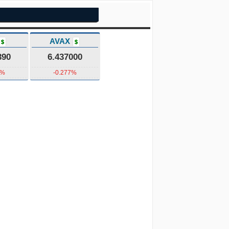
AVAX
$
$
390
6.437000
7%
-0.277%