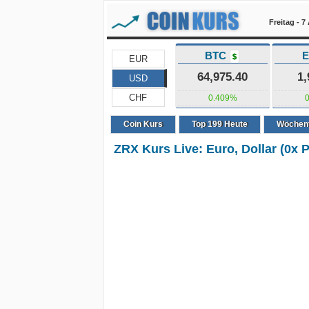
Freitag - 
BTC
$
EUR
64,975.40
1,
USD
CHF
0.409%
Coin Kurs
Top
199
Heute
Wöchent
ZRX Kurs Live: Euro, Dollar (0x P